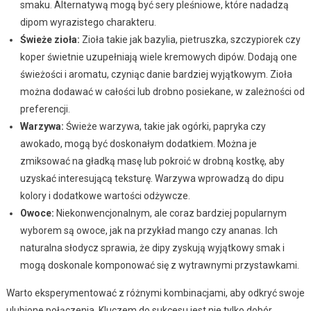
smaku. Alternatywą mogą być sery pleśniowe, które nadadzą
dipom wyrazistego charakteru.
Świeże zioła:
Zioła takie jak bazylia, pietruszka, szczypiorek czy
koper świetnie uzupełniają wiele kremowych dipów. Dodają one
świeżości i aromatu, czyniąc danie bardziej wyjątkowym. Zioła
można dodawać w całości lub drobno posiekane, w zależności od
preferencji.
Warzywa:
Świeże warzywa, takie jak ogórki, papryka czy
awokado, mogą być doskonałym dodatkiem. Można je
zmiksować na gładką masę lub pokroić w drobną kostkę, aby
uzyskać interesującą teksturę. Warzywa wprowadzą do dipu
kolory i dodatkowe wartości odżywcze.
Owoce:
Niekonwencjonalnym, ale coraz bardziej popularnym
wyborem są owoce, jak na przykład mango czy ananas. Ich
naturalna słodycz sprawia, że dipy zyskują wyjątkowy smak i
mogą doskonale komponować się z wytrawnymi przystawkami.
Warto eksperymentować z różnymi kombinacjami, aby odkryć swoje
ulubione połączenia. Kluczem do sukcesu jest nie tylko dobór