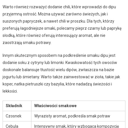
Warto również rozważyć dodanie chili, które wprowadzi do dipu
przyjemną ostrość. Można używać zarówno świeżych, jak i
suszonych papryczek, a nawet chili w proszku. Dla tych, którzy
preferują łagodniejsze smaki, polecamy pieprz czarny lub paprykę
słodką, które również oferują interesujący aromat, ale nie
zaostrzają smaku potrawy.
Innym skutecznym sposobem na podkreślenie smaku dipu jest
dodanie soku z cytryny lub limonki. Kwaskowatość tych owoców
doskonale balansuje tłustość wielu dipów, zwłaszcza na bazie
jogurtu lub śmietany. Warto także zainwestować w zioła, takie jak
koper, natka pietruszki czy bazylia, które nadadzą świeżości i
lekkości.
Składnik
Właściwości smakowe
Czosnek
Wyrazisty aromat, podkreśla smak potraw
Cebula
Intensywny smak, który wzbogaca kompozycję