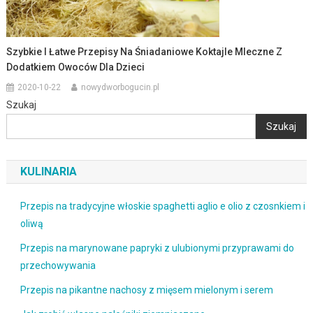
Szybkie I Łatwe Przepisy Na Śniadaniowe Koktajle Mleczne Z
Dodatkiem Owoców Dla Dzieci
2020-10-22
nowydworbogucin.pl
Szukaj
Szukaj
KULINARIA
Przepis na tradycyjne włoskie spaghetti aglio e olio z czosnkiem i
oliwą
Przepis na marynowane papryki z ulubionymi przyprawami do
przechowywania
Przepis na pikantne nachosy z mięsem mielonym i serem