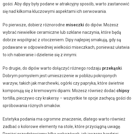
gości. Aby dipy były podane w atrakcyjny sposób, warto zastanowić
się nad kilkoma kluczowymi aspektami ich serwowania.
Po pierwsze, dobierz różnorodne
miseczki
do dipów. Możesz
wybrać niewielkie ceramiczne lub szklane naczynia, które będą
dobrze współgrać z otoczeniem. Dipy najlepiej smakują, gdy są
podawane w odpowiedniej wielkości miseczkach, ponieważ ułatwia
to ich nabieranie i dzielenie się z innymi.
Po drugie, do dipów warto dołączyć różnego rodzaju
przekąski
.
Dobrym pomysłem jest umieszczenie w pobliżu pokrojonych
warzyw, takich jak marchewki, ogórki czy papryka, które świetnie
komponują się z kremowymi dipami. Możesz również dodać
chipsy
tortilla, pieczywo czy krakersy – wszystkie te opcje zachęcą gości do
spróbowania różnych smaków.
Estetyka podania ma ogromne znaczenie, dlatego warto również
zadbać o kolorowe elementy na stole, które przyciągną uwagę.
Poniżej przedstawiamy kilka wskazówek, jak jeszcze bardziej