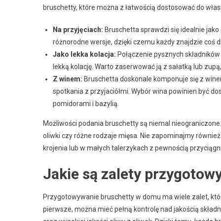
bruschetty, które można z łatwością dostosować do własn
Na przyjęciach:
Bruschetta sprawdzi się idealnie ja
różnorodne wersje, dzięki czemu każdy znajdzie coś dl
Jako lekka kolacja:
Połączenie pysznych składników 
lekką kolację. Warto zaserwować ją z sałatką lub zup
Z winem:
Bruschetta doskonale komponuje się z winem
spotkania z przyjaciółmi. Wybór wina powinien być dos
pomidorami i bazylią.
Możliwości podania bruschetty są niemal nieograniczone.
oliwki czy różne rodzaje mięsa. Nie zapominajmy również
krojenia lub w małych talerzykach z pewnością przyciągn
Jakie są zalety przygoto
Przygotowywanie bruschetty w domu ma wiele zalet, kt
pierwsze, można mieć pełną kontrolę nad jakością skład