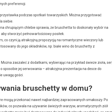
ych preferencji.
ko przystawka podczas spotkań towarzyskich. Można przygotować
a siebie.
na chrupiącym chlebie sprawia, że bruschetta to doskonały wybór na
ą, aby stworzyć pełnowartościowy posiłek.
, co czyni ją atrakcyjną propozycją na romantyczne wieczory lub
tosowany do jego składników, np. białe wino do bruschetty z
 Można zaszaleć z dodatkami, wybierając na przykład świeże zioła, ser
 o sposobie jej serwowania – atrakcyjna prezentacja na desce do
ie uwagę gości.
wywania bruschetty w domu?
óre mogą przekonać nawet najbardziej zapracowanych smakoszy. Po
ników, co pozwala na używanie świeżych warzyw, aromatycznych ziół