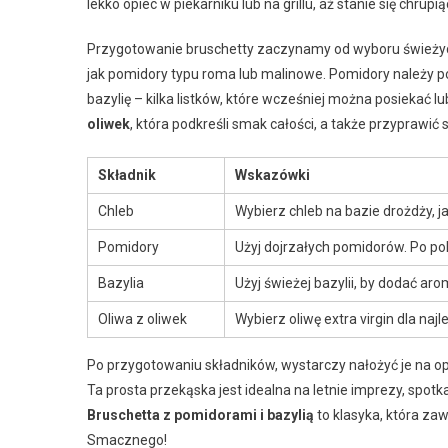
lekko opiec w piekarniku lub na grillu, aż stanie się chrupią
Przygotowanie bruschetty zaczynamy od wyboru świeżych 
jak pomidory typu roma lub malinowe. Pomidory należy p
bazylię – kilka listków, które wcześniej można posiekać l
oliwek
, która podkreśli smak całości, a także przyprawić
Składnik
Wskazówki
Chleb
Wybierz chleb na bazie drożdży, ja
Pomidory
Użyj dojrzałych pomidorów. Po pok
Bazylia
Użyj świeżej bazylii, by dodać ar
Oliwa z oliwek
Wybierz oliwę extra virgin dla na
Po przygotowaniu składników, wystarczy nałożyć je na o
Ta prosta przekąska jest idealna na letnie imprezy, spotk
Bruschetta z pomidorami i bazylią
to klasyka, która z
Smacznego!