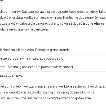
cy.
pomidorów. Najlepiej sprawdzą się dojrzałe, soczyste pomidory, taki
okroić w drobną kostkę i umieścić w misce. Następnie dodajemy świeżą
ub zostawić w całości dla dekoracji. Warto również dodać
trochę oliwy z
 solą i świeżo mielonym pieprzem.
k ciabatta lub bagietka. Pokrój na grube kromki.
rojeniu, odstaw na chwilę, aby puściły sok.
omatu. Można ją posiekać lub pozostawić w całości.
jlepszego smaku.
pieczony chleb, tworząc smaczną warstwę, która zachwyci Twoich gości
ania w ogrodzie, a także jako szybką przekąskę do piwa lub wina.
awsze się sprawdza i nie wymaga skomplikowanego gotowania.