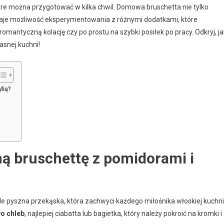
re można przygotować w kilka chwil. Domowa bruschetta nie tylko
 daje możliwość eksperymentowania z różnymi dodatkami, które
romantyczną kolację czy po prostu na szybki posiłek po pracy. Odkryj, ja
snej kuchni!
lią?
ą bruschettę z pomidorami i
ale pyszna przekąska, która zachwyci każdego miłośnika włoskiej kuchni
o chleb
, najlepiej ciabatta lub bagietka, który należy pokroić na kromki i