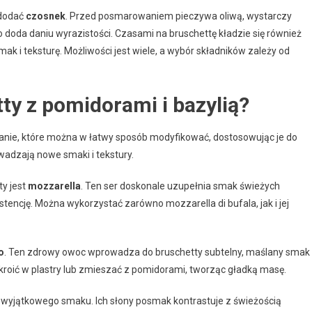
 dodać
czosnek
. Przed posmarowaniem pieczywa oliwą, wystarczy
o doda daniu wyrazistości. Czasami na bruschettę kładzie się również
ak i teksturę. Możliwości jest wiele, a wybór składników zależy od
ty z pomidorami i bazylią?
 danie, które można w łatwy sposób modyfikować, dostosowując je do
wadzają nowe smaki i tekstury.
y jest
mozzarella
. Ten ser doskonale uzupełnia smak świeżych
tencję. Można wykorzystać zarówno mozzarella di bufala, jak i jej
o
. Ten zdrowy owoc wprowadza do bruschetty subtelny, maślany smak
oić w plastry lub zmieszać z pomidorami, tworząc gładką masę.
e wyjątkowego smaku. Ich słony posmak kontrastuje z świeżością