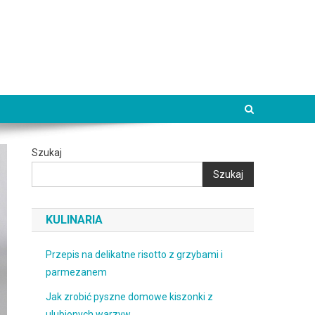
Szukaj
Szukaj
KULINARIA
Przepis na delikatne risotto z grzybami i
parmezanem
Jak zrobić pyszne domowe kiszonki z
ulubionych warzyw