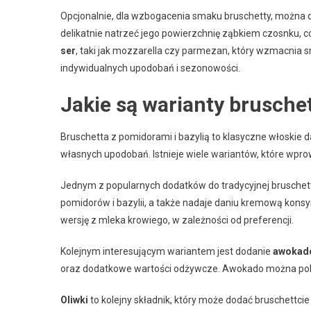
Opcjonalnie, dla wzbogacenia smaku bruschetty, można
delikatnie natrzeć jego powierzchnię ząbkiem czosnku, c
ser
, taki jak mozzarella czy parmezan, który wzmacnia sm
indywidualnych upodobań i sezonowości.
Jakie są warianty bruschet
Bruschetta z pomidorami i bazylią to klasyczne włoskie
własnych upodobań. Istnieje wiele wariantów, które wpro
Jednym z popularnych dodatków do tradycyjnej bruschett
pomidorów i bazylii, a także nadaje daniu kremową konsys
wersję z mleka krowiego, w zależności od preferencji.
Kolejnym interesującym wariantem jest dodanie
awokad
oraz dodatkowe wartości odżywcze. Awokado można pokr
Oliwki
to kolejny składnik, który może dodać bruschettci