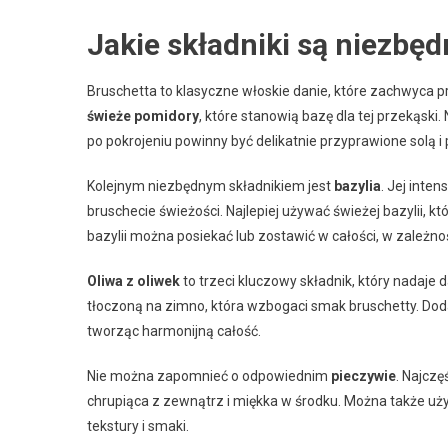
Jakie składniki są niezbę
Bruschetta to klasyczne włoskie danie, które zachwyca pr
świeże pomidory
, które stanowią bazę dla tej przekąski
po pokrojeniu powinny być delikatnie przyprawione solą i
Kolejnym niezbędnym składnikiem jest
bazylia
. Jej inte
bruschecie świeżości. Najlepiej używać świeżej bazylii, kt
bazylii można posiekać lub zostawić w całości, w zależnoś
Oliwa z oliwek
to trzeci kluczowy składnik, który nadaje d
tłoczoną na zimno, która wzbogaci smak bruschetty. Dodaw
tworząc harmonijną całość.
Nie można zapomnieć o odpowiednim
pieczywie
. Najczę
chrupiąca z zewnątrz i miękka w środku. Można także uży
tekstury i smaki.