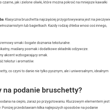
arne, jak i zielone oliwki, które można pokroić na mniejsze kawałki
eba
. Klasyczna bruschetta najczęściej przygotowywana jest na pieczywi
ełnoziarnistym lub bagietkach. Każdy rodzaj chleba wnosi coś innego,
 kremowy smak i bogate doznania teksturalne.
likatny, maślany posmak i dodatkowe składniki odżywcze.
łony akcent wzbogacający smak.
ść tekstur i aromatów.
tty, co czyni to danie nie tylko pysznym, ale i uniwersalnym, idealnym
y na podanie bruschetty?
e podana na ciepło, zaraz po przygotowaniu. Kluczowym elementem jest
w. Poniżej przedstawiam kilka najlepszych sposobów na podanie