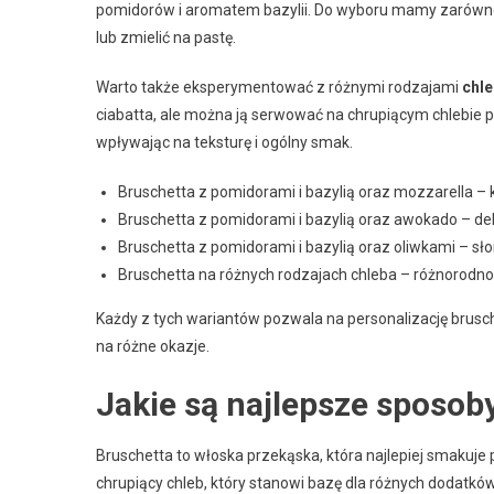
pomidorów i aromatem bazylii. Do wyboru mamy zarówno cz
lub zmielić na pastę.
Warto także eksperymentować z różnymi rodzajami
chl
ciabatta, ale można ją serwować na chrupiącym chlebie p
wpływając na teksturę i ogólny smak.
Bruschetta z pomidorami i bazylią oraz mozzarella –
Bruschetta z pomidorami i bazylią oraz awokado – de
Bruschetta z pomidorami i bazylią oraz oliwkami – s
Bruschetta na różnych rodzajach chleba – różnorodno
Każdy z tych wariantów pozwala na personalizację brusche
na różne okazje.
Jakie są najlepsze sposob
Bruschetta to włoska przekąska, która najlepiej smakuj
chrupiący chleb, który stanowi bazę dla różnych dodatkó