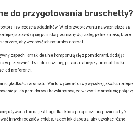
dne do przygotowania bruschetty?
ostotą i świeżością składników. W jej przygotowaniu najważniejsze są
. Najlepiej sprawdzą się pomidory odmiany dojrzałej, pełne smaku, które
 pieprzem, aby wydobyć ich naturalny aromat.
nsywny zapach i smak idealnie komponują się z pomidorami, dodając
óra w przeciwieństwie do suszonej, posiada silniejszy aromat. Listki
ci od preferencji.
aniu gładkości i aromatu. Warto wybierać oliwę wysokiej jakości, najlepie
anie jej do pomidorów i bazylii sprawi, że wszystkie smaki się połącz
ściej używaną formą jest bagietka, która po upieczeniu powinna być
wać innych rodzajów chleba, takich jak ciabatta, aby uzyskać różne