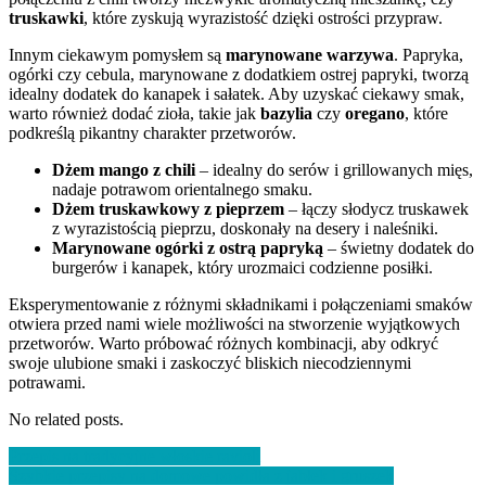
truskawki
, które zyskują wyrazistość dzięki ostrości przypraw.
Innym ciekawym pomysłem są
marynowane warzywa
. Papryka,
ogórki czy cebula, marynowane z dodatkiem ostrej papryki, tworzą
idealny dodatek do kanapek i sałatek. Aby uzyskać ciekawy smak,
warto również dodać zioła, takie jak
bazylia
czy
oregano
, które
podkreślą pikantny charakter przetworów.
Dżem mango z chili
– idealny do serów i grillowanych mięs,
nadaje potrawom orientalnego smaku.
Dżem truskawkowy z pieprzem
– łączy słodycz truskawek
z wyrazistością pieprzu, doskonały na desery i naleśniki.
Marynowane ogórki z ostrą papryką
– świetny dodatek do
burgerów i kanapek, który urozmaici codzienne posiłki.
Eksperymentowanie z różnymi składnikami i połączeniami smaków
otwiera przed nami wiele możliwości na stworzenie wyjątkowych
przetworów. Warto próbować różnych kombinacji, aby odkryć
swoje ulubione smaki i zaskoczyć bliskich niecodziennymi
potrawami.
No related posts.
Nawigacja
Przepis na tradycyjne włoskie ravioli
Szybkie przepisy na domowe powidła z jabłek i gruszek