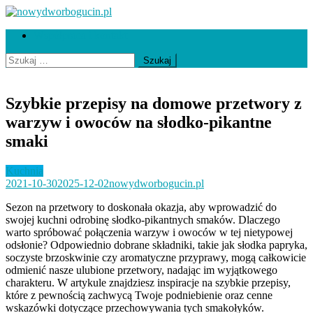
Skip
to
nowydworbogucin.pl
Współpraca i kontakt
content
Szukaj:
Szybkie przepisy na domowe przetwory z
warzyw i owoców na słodko-pikantne
smaki
Kuchnia
2021-10-30
2025-12-02
nowydworbogucin.pl
Sezon na przetwory to doskonała okazja, aby wprowadzić do
swojej kuchni odrobinę słodko-pikantnych smaków. Dlaczego
warto spróbować połączenia warzyw i owoców w tej nietypowej
odsłonie? Odpowiednio dobrane składniki, takie jak słodka papryka,
soczyste brzoskwinie czy aromatyczne przyprawy, mogą całkowicie
odmienić nasze ulubione przetwory, nadając im wyjątkowego
charakteru. W artykule znajdziesz inspiracje na szybkie przepisy,
które z pewnością zachwycą Twoje podniebienie oraz cenne
wskazówki dotyczące przechowywania tych smakołyków.