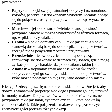
przetworach:
Papryka
– dzięki swojej naturalnej słodyczy i różnorodności
kolorów, papryka jest doskonałym wyborem. Idealnie nadaje
się do połączeń z ostrymi przyprawami, tworząc wyraziste
smaki.
Marchew
– jej słodki smak świetnie balansuje ostrość
przypraw. Marchew można wykorzystać w różnych formach,
np. w piklach czy sałatkach.
Cebula
– słodkie odmiany cebuli, takie jak cebula słodka,
stanowią doskonałą bazę do słodko-pikantnych przetworów,
szczególnie w połączeniu z octem i przyprawami.
Brzoskwinie
– te owoce, z ich naturalną słodyczą,
sprawdzają się doskonale w dżemach czy sosach, gdzie mogą
zyskać pikantny charakter dzięki dodatkom, takim jak chili.
Ananasy
– tropikalny smak ananasa wnosi świeżość i
słodycz, co czyni go świetnym składnikiem do przetworów,
które można podawać do mięs czy jako dodatek do sałatek.
Kiedy już zdecydujesz się na konkretne składniki, ważne jest, aby
dobrze zbalansować proporcje słodkiego i pikantnego, aby uzyskać
harmonię smaków. Do przetworów warto dodać również różne
przyprawy, takie jak imbir, cynamon czy chili, które podkreślą
charakter całości. Takie połączenia smakowe mogą zaskoczyć i
zachwycić gości podczas różnych okazji.