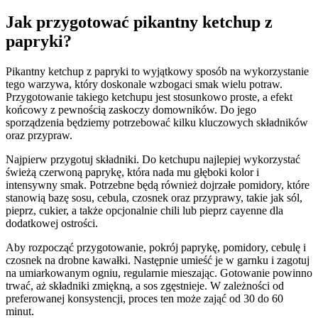
Jak przygotować pikantny ketchup z
papryki?
Pikantny ketchup z papryki to wyjątkowy sposób na wykorzystanie
tego warzywa, który doskonale wzbogaci smak wielu potraw.
Przygotowanie takiego ketchupu jest stosunkowo proste, a efekt
końcowy z pewnością zaskoczy domowników. Do jego
sporządzenia będziemy potrzebować kilku kluczowych składników
oraz przypraw.
Najpierw przygotuj składniki. Do ketchupu najlepiej wykorzystać
świeżą czerwoną paprykę, która nada mu głęboki kolor i
intensywny smak. Potrzebne będą również dojrzałe pomidory, które
stanowią bazę sosu, cebula, czosnek oraz przyprawy, takie jak sól,
pieprz, cukier, a także opcjonalnie chili lub pieprz cayenne dla
dodatkowej ostrości.
Aby rozpocząć przygotowanie, pokrój paprykę, pomidory, cebulę i
czosnek na drobne kawałki. Następnie umieść je w garnku i zagotuj
na umiarkowanym ogniu, regularnie mieszając. Gotowanie powinno
trwać, aż składniki zmiękną, a sos zgęstnieje. W zależności od
preferowanej konsystencji, proces ten może zająć od 30 do 60
minut.