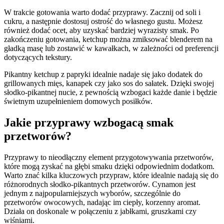
W trakcie gotowania warto dodać przyprawy. Zacznij od soli i
cukru, a następnie dostosuj ostrość do własnego gustu. Możesz
również dodać ocet, aby uzyskać bardziej wyrazisty smak. Po
zakończeniu gotowania, ketchup można zmiksować blenderem na
gładką masę lub zostawić w kawałkach, w zależności od preferencji
dotyczących tekstury.
Pikantny ketchup z papryki idealnie nadaje się jako dodatek do
grillowanych mięs, kanapek czy jako sos do sałatek. Dzięki swojej
słodko-pikantnej nucie, z pewnością wzbogaci każde danie i będzie
świetnym uzupełnieniem domowych posiłków.
Jakie przyprawy wzbogacą smak
przetworów?
Przyprawy to nieodłączny element przygotowywania przetworów,
które mogą zyskać na głębi smaku dzięki odpowiednim dodatkom.
Warto znać kilka kluczowych przypraw, które idealnie nadają się do
różnorodnych słodko-pikantnych przetworów. Cynamon jest
jednym z najpopularniejszych wyborów, szczególnie do
przetworów owocowych, nadając im ciepły, korzenny aromat.
Działa on doskonale w połączeniu z jabłkami, gruszkami czy
wiśniami.