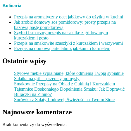
Kulinaria
Przepis na aromatyczny ocet jabłkowy do użytku w kuchni
Jak zrobić domowy sos pomidorowy: prosty przepis na
bazową pastę pomidorową
Szybki i smaczny przepis na sałatkę z grillowanym
kurczakiem i pesto
Przepis na smakowite szaszłyki z kurczakiem i warzywami
Przepis na domową tarte tatin z jabłkami i karmelem
Ostatnie wpisy
Stylowe meble sypialniane, które odmienią Twoją sypialnię
Sałatka na grill – przepisy, pomysły
Smakowite Przepisy na Obiad z Cukinią i Kurczakiem
Tajemnice Doskonałego Dopełnienia Smaku: Jak Doprawić
Buraczki na Zimno?
Surówka z Sałaty Lodowej: Świeżość na Twoim Stole
Najnowsze komentarze
Brak komentarzy do wyświetlenia.