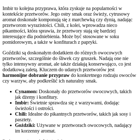
Imbir to kolejna przyprawa, która zyskuje na popularności w
kontekście przetworów. Jego ostry smak oraz świeży, cytrusowy
aromat doskonale komponują się z marchewką czy dynią, nadając
przetworom wyrazistości. Chili, z kolei, wprowadza nieco
pikantności, która sprawia, że przetwory stają się bardziej
interesujące dla podniebienia. Może być stosowane w soku
pomidorowym, a także w konfiturach z papryki.
Goździki są doskonałym dodatkiem do różnych owocowych
przetworów, szczególnie do śliwek czy gruszek. Nadają one nie
tylko intensywny aromat, ale także działają konserwująco, co jest
dodatkową zaletą. Kluczem do udanych przetworów jest
harmonijne dobranie przypraw
do konkretnego rodzaju owoców
czy warzyw, aby podkreślić ich naturalny smak.
Cynamon:
Doskonały do przetworów owocowych, takich
jak dżemy i konfitury.
Imbir:
Świetnie sprawdza się z warzywami, dodając
świeżości i ostrości.
Chili:
Idealne do pikantnych przetworów, takich jak sosy i
pasztety.
Goździki:
Używane w przetworach owocowych, nadający
im korzenny aromat.