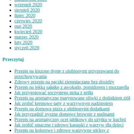
wrzesień 2020
sierpień 2020
lipiec 2020
czerwiec 2020
maj 2020
kwiecień 2020
marzec 2020
luty 2020
styczeń 2020
Przeczytaj
Przepis na kiszone dynie z ulubionymi przyprawami do
przechowywania
Zdrowy przepis na pączki ziemniaczane bez drożdży
Przepis na lekką sałatkę z awokado, pomidorem i mozzarellą
Jak przygotować soczystego steka z grilla
Przepis na aromatyczne marynowane oliwki z dodatkiem ziół
Jak zrobić kremowe tarty z warzywnym nadzieniem
Przepis na domową pizza z ulubionymi dodatkami
Jak przyrządzić pyszne domowe brownie z malinami
Przepis na aromatyczny ocet jabłkowy do użytku w kuchni
Jak zrobić smaczne i zdrowe kanapki z warzyw dla dzieci
Przepis na kolorowe i zdrowe warzywne sticksy z