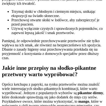
zwiększy ich trwałość.
Trzymaj słoiki w chłodnym i ciemnym miejscu, unikając
ekspozycji na światło słoneczne.
Przechowuj otwarte słoiki w lodówce, aby zabezpieczyć je
przed psuciem.
Używaj wyłącznie czystych i sprawdzonych pojemników, co
zapewni lepszą jakość i smak przetworów.
Pamiętaj, że odpowiednie przechowywanie przetworów nie tylko
wpływa na ich smak, ale również na bezpieczeństwo ich spożycia.
Dbanie o zasady higieny oraz przechowywania przekłada się na
przyjemność z korzystania z domowych specjałów przez dłuższy
czas.
Jakie inne przepisy na słodko-pikantne
przetwory warto wypróbować?
Oprócz ketchupu z papryki, na rynku przetworów można znaleźć
wiele interesujących słodko-pikantnych kombinacji, które warto
wypróbować. Jednym z popularnych wyborów są
pikantne dżemy
,
które doskonale sprawdzają się jako dodatek do mięs czy serów.
Przykładowe owoce, które można wykorzystać, to
mango
, które w
połączeniu z chili tworzy niezwykle aromatyczną mieszankę, czy