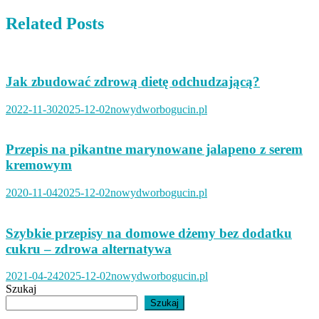
wpisu
Related Posts
Jak zbudować zdrową dietę odchudzającą?
2022-11-30
2025-12-02
nowydworbogucin.pl
Przepis na pikantne marynowane jalapeno z serem
kremowym
2020-11-04
2025-12-02
nowydworbogucin.pl
Szybkie przepisy na domowe dżemy bez dodatku
cukru – zdrowa alternatywa
2021-04-24
2025-12-02
nowydworbogucin.pl
Szukaj
Szukaj