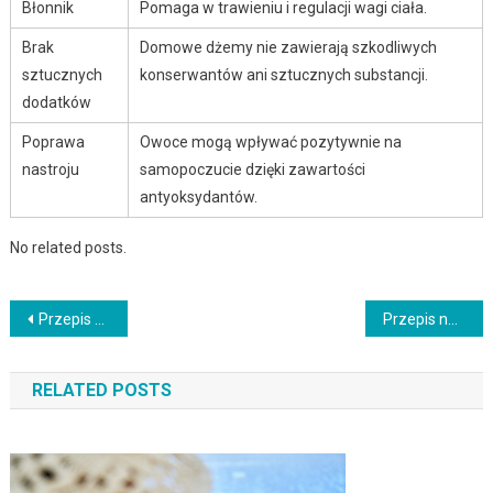
Błonnik
Pomaga w trawieniu i regulacji wagi ciała.
Brak
Domowe dżemy nie zawierają szkodliwych
sztucznych
konserwantów ani sztucznych substancji.
dodatków
Poprawa
Owoce mogą wpływać pozytywnie na
nastroju
samopoczucie dzięki zawartości
antyoksydantów.
No related posts.
Nawigacja
Przepis na domowe paluszki rybne dla dzieci
Przepis na oryginalne mini bułeczki z różnymi nadzieniami
wpisu
RELATED POSTS