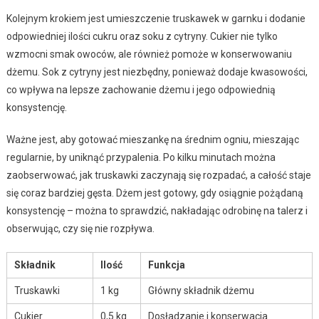
Kolejnym krokiem jest umieszczenie truskawek w garnku i dodanie
odpowiedniej ilości cukru oraz soku z cytryny. Cukier nie tylko
wzmocni smak owoców, ale również pomoże w konserwowaniu
dżemu. Sok z cytryny jest niezbędny, ponieważ dodaje kwasowości,
co wpływa na lepsze zachowanie dżemu i jego odpowiednią
konsystencję.
Ważne jest, aby gotować mieszankę na średnim ogniu, mieszając
regularnie, by uniknąć przypalenia. Po kilku minutach można
zaobserwować, jak truskawki zaczynają się rozpadać, a całość staje
się coraz bardziej gęsta. Dżem jest gotowy, gdy osiągnie pożądaną
konsystencję – można to sprawdzić, nakładając odrobinę na talerz i
obserwując, czy się nie rozpływa.
Składnik
Ilość
Funkcja
Truskawki
1 kg
Główny składnik dżemu
Cukier
0,5 kg
Dosładzanie i konserwacja