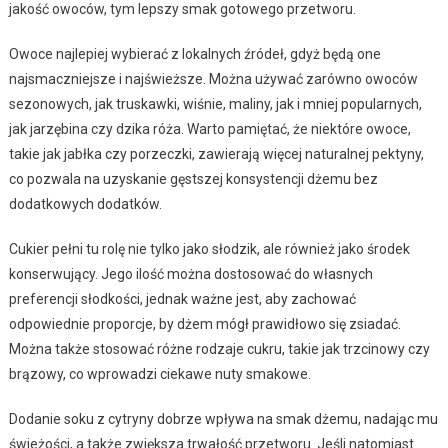
jakość owoców, tym lepszy smak gotowego przetworu.
Owoce najlepiej wybierać z lokalnych źródeł, gdyż będą one
najsmaczniejsze i najświeższe. Można używać zarówno owoców
sezonowych, jak truskawki, wiśnie, maliny, jak i mniej popularnych,
jak jarzębina czy dzika róża. Warto pamiętać, że niektóre owoce,
takie jak jabłka czy porzeczki, zawierają więcej naturalnej pektyny,
co pozwala na uzyskanie gęstszej konsystencji dżemu bez
dodatkowych dodatków.
Cukier pełni tu rolę nie tylko jako słodzik, ale również jako środek
konserwujący. Jego ilość można dostosować do własnych
preferencji słodkości, jednak ważne jest, aby zachować
odpowiednie proporcje, by dżem mógł prawidłowo się zsiadać.
Można także stosować różne rodzaje cukru, takie jak trzcinowy czy
brązowy, co wprowadzi ciekawe nuty smakowe.
Dodanie soku z cytryny dobrze wpływa na smak dżemu, nadając mu
świeżości, a także zwiększa trwałość przetworu. Jeśli natomiast