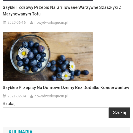
Szybki I Zdrowy Przepis Na Grillowane Warzywne Szaszłyki Z
Marynowanym Tofu
2020-06-16
nowydworbogucin.pl
Szybkie Przepisy Na Domowe Dżemy Bez Dodatku Konserwantów
2021-02-04
nowydworbogucin.pl
Szukaj
Szukaj
KULINARIA