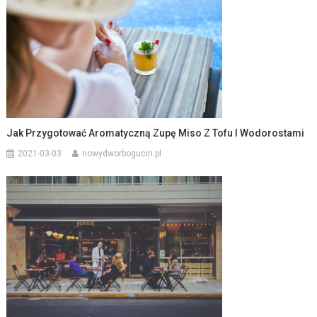
Jak Przygotować Aromatyczną Zupę Miso Z Tofu I Wodorostami
2021-03-03
nowydworbogucin.pl