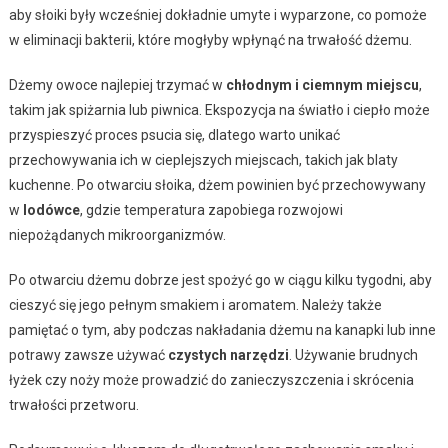
aby słoiki były wcześniej dokładnie umyte i wyparzone, co pomoże
w eliminacji bakterii, które mogłyby wpłynąć na trwałość dżemu.
Dżemy owoce najlepiej trzymać w
chłodnym i ciemnym miejscu
,
takim jak spiżarnia lub piwnica. Ekspozycja na światło i ciepło może
przyspieszyć proces psucia się, dlatego warto unikać
przechowywania ich w cieplejszych miejscach, takich jak blaty
kuchenne. Po otwarciu słoika, dżem powinien być przechowywany
w
lodówce
, gdzie temperatura zapobiega rozwojowi
niepożądanych mikroorganizmów.
Po otwarciu dżemu dobrze jest spożyć go w ciągu kilku tygodni, aby
cieszyć się jego pełnym smakiem i aromatem. Należy także
pamiętać o tym, aby podczas nakładania dżemu na kanapki lub inne
potrawy zawsze używać
czystych narzędzi
. Używanie brudnych
łyżek czy noży może prowadzić do zanieczyszczenia i skrócenia
trwałości przetworu.