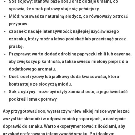
Sos sojowy: stanowi bazę sosu oraz dodaje umami, co
sprawia, że smak potrawy staje się pełniejszy.
Miód: wprowadza naturalną słodycz, co równoważy ostrość
przypraw.
czosnek: nadaje intensywności; najlepiej użyć świeżego
czosnku, który można łatwo posiekać lub przecisnąć przez
praskę.
Przyprawy: warto dodać odrobinę papryczki chili lub cayenne,
aby zwiększyć pikantność, a także świeżo mielony pieprz dla
dodatkowego aromatu.
Ocet: ocet ryżowy lub jabłkowy doda kwasowości, która
kontrastuje ze słodyczą miodu.
Sok z cytryny: może być użyty zamiast octu, a jego świeżość
podkreśli smak potrawy.
Aby przygotować sos, wystarczy w niewielkiej misce wymieszać
wszystkie składniki w odpowiednich proporcjach, a następnie
doprawić do smaku. Warto eksperymentować z ilościami, aby
uzyskać preferowaną intensywność smaku. Po idealnym