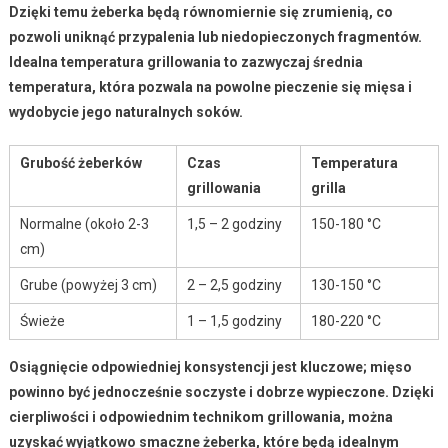
Dzięki temu żeberka będą równomiernie się zrumienią, co
pozwoli uniknąć przypalenia lub niedopieczonych fragmentów.
Idealna temperatura grillowania to zazwyczaj średnia
temperatura, która pozwala na powolne pieczenie się mięsa i
wydobycie jego naturalnych soków.
Grubość żeberków
Czas
Temperatura
grillowania
grilla
Normalne (około 2-3
1,5 – 2 godziny
150-180 °C
cm)
Grube (powyżej 3 cm)
2 – 2,5 godziny
130-150 °C
Świeże
1 – 1,5 godziny
180-220 °C
Osiągnięcie odpowiedniej konsystencji jest kluczowe; mięso
powinno być
jednocześnie soczyste i dobrze wypieczone
. Dzięki
cierpliwości i odpowiednim technikom grillowania, można
uzyskać wyjątkowo smaczne żeberka, które będą idealnym