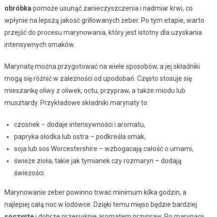
obróbka
pomoże usunąć zanieczyszczenia i nadmiar krwi, co
wpłynie na lepszą jakość grillowanych żeber. Po tym etapie, warto
przejść do procesu marynowania, który jest istotny dla uzyskania
intensywnych smaków.
Marynatę można przygotować na wiele sposobów, a jej składniki
mogą się różnić w zależności od upodobań. Często stosuje się
mieszankę oliwy z oliwek, octu, przypraw, a także miodu lub
musztardy. Przykładowe składniki marynaty to:
czosnek – dodaje intensywności i aromatu,
papryka słodka lub ostra – podkreśla smak,
soja lub sos Worcestershire – wzbogacają całość o umami,
świeże zioła, takie jak tymianek czy rozmaryn – dodają
świeżości.
Marynowanie żeber powinno trwać minimum kilka godzin, a
najlepiej całą noc w lodówce. Dzięki temu mięso będzie bardziej
soczyste
i dobrze przesiąknie aromatem przypraw. Po marynacji,