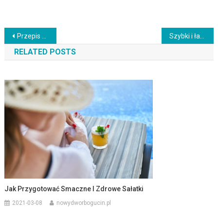
Nawigacja
Przepis na marynowane grzyby z ulubionymi przyprawami do przechowywania
Szybki i łatwy przepis na domowe pesto z bazylii i orzechów piniowych
wpisu
RELATED POSTS
Jak Przygotować Smaczne I Zdrowe Sałatki
2021-03-08
nowydworbogucin.pl