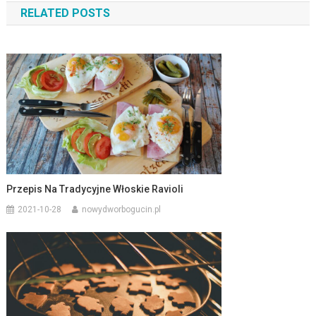
RELATED POSTS
Przepis Na Tradycyjne Włoskie Ravioli
2021-10-28
nowydworbogucin.pl