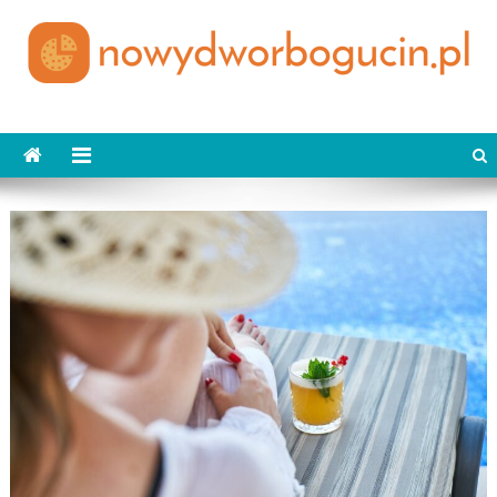
Skip
to
content
nowydworbogucin.pl