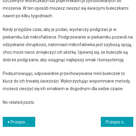
szczelnych woreczkach lub pojemnikach przystosowanych do
mrożenia. W ten sposób możesz cieszyć się świeżymi bułeczkami
nawet po kilku tygodniach.
Kiedy przyjdzie czas, aby je podać, wystarczy podgrzać je w
piekarniku lub mikrofalówce. Podgrzewanie w piekarniku pozwoli na
odzyskanie chrupkości, natomiast mikrofalówka jest szybszą opcją,
choć może nieco zmiękczyć ich skórkę. Upewnij się, że bułeczki są
dobrze podgrzane, aby osiągnąć najlepszy smak i konsystencję.
Podsumowując, odpowiednie przechowywanie mini bułeczek to
klucz do ich trwałej świeżości. Wykorzystując wspomniane metody,
możesz cieszyć się ich smakiem w dogodnym dla siebie czasie.
No related posts.
Nawigacja
Przepis na domowe dżemy owocowe z naturalnymi składnikami
Przepis na klasyczną francuską ratatouille
wpisu