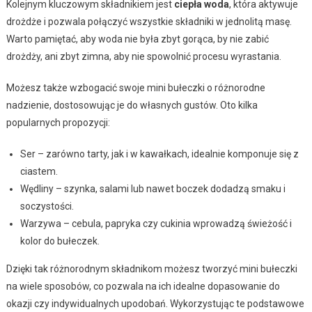
Kolejnym kluczowym składnikiem jest
ciepła woda
, która aktywuje
drożdże i pozwala połączyć wszystkie składniki w jednolitą masę.
Warto pamiętać, aby woda nie była zbyt gorąca, by nie zabić
drożdży, ani zbyt zimna, aby nie spowolnić procesu wyrastania.
Możesz także wzbogacić swoje mini bułeczki o różnorodne
nadzienie, dostosowując je do własnych gustów. Oto kilka
popularnych propozycji:
Ser – zarówno tarty, jak i w kawałkach, idealnie komponuje się z
ciastem.
Wędliny – szynka, salami lub nawet boczek dodadzą smaku i
soczystości.
Warzywa – cebula, papryka czy cukinia wprowadzą świeżość i
kolor do bułeczek.
Dzięki tak różnorodnym składnikom możesz tworzyć mini bułeczki
na wiele sposobów, co pozwala na ich idealne dopasowanie do
okazji czy indywidualnych upodobań. Wykorzystując te podstawowe