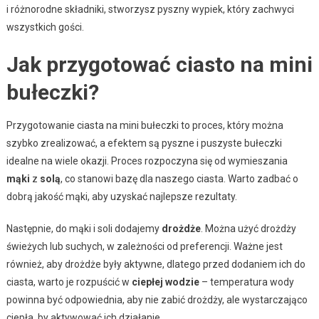
i różnorodne składniki, stworzysz pyszny wypiek, który zachwyci
wszystkich gości.
Jak przygotować ciasto na mini
bułeczki?
Przygotowanie ciasta na mini bułeczki to proces, który można
szybko zrealizować, a efektem są pyszne i puszyste bułeczki
idealne na wiele okazji. Proces rozpoczyna się od wymieszania
mąki
z
solą
, co stanowi bazę dla naszego ciasta. Warto zadbać o
dobrą jakość mąki, aby uzyskać najlepsze rezultaty.
Następnie, do mąki i soli dodajemy
drożdże
. Można użyć drożdży
świeżych lub suchych, w zależności od preferencji. Ważne jest
również, aby drożdże były aktywne, dlatego przed dodaniem ich do
ciasta, warto je rozpuścić w
ciepłej wodzie
– temperatura wody
powinna być odpowiednia, aby nie zabić drożdży, ale wystarczająco
ciepła, by aktywować ich działanie.