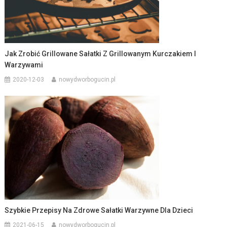
Jak Zrobić Grillowane Sałatki Z Grillowanym Kurczakiem I
Warzywami
2020-12-03
nowydworbogucin.pl
Szybkie Przepisy Na Zdrowe Sałatki Warzywne Dla Dzieci
2021-06-15
nowydworbogucin.pl