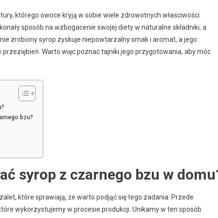
natury, którego owoce kryją w sobie wiele zdrowotnych właściwości.
nały sposób na wzbogacenie swojej diety w naturalne składniki, a
ie zrobiony syrop zyskuje niepowtarzalny smak i aromat, a jego
przeziębień. Warto więc poznać tajniki jego przygotowania, aby móc
u?
zarnego bzu?
ać syrop z czarnego bzu w domu
et, które sprawiają, że warto podjąć się tego zadania. Przede
 które wykorzystujemy w procesie produkcji. Unikamy w ten sposób