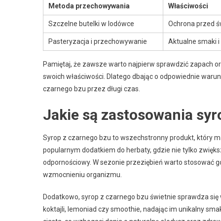
Metoda przechowywania
Właściwości
Szczelne butelki w lodówce
Ochrona przed ś
Pasteryzacja i przechowywanie
Aktualne smaki 
Pamiętaj, że zawsze warto najpierw sprawdzić zapach ora
swoich właściwości. Dlatego dbając o odpowiednie war
czarnego bzu przez długi czas.
Jakie są zastosowania syr
Syrop z czarnego bzu to wszechstronny produkt, który ma
popularnym dodatkiem do herbaty, gdzie nie tylko zwięk
odpornościowy. W sezonie przeziębień warto stosować go
wzmocnieniu organizmu.
Dodatkowo, syrop z czarnego bzu świetnie sprawdza się
koktajli, lemoniad czy smoothie, nadając im unikalny smak