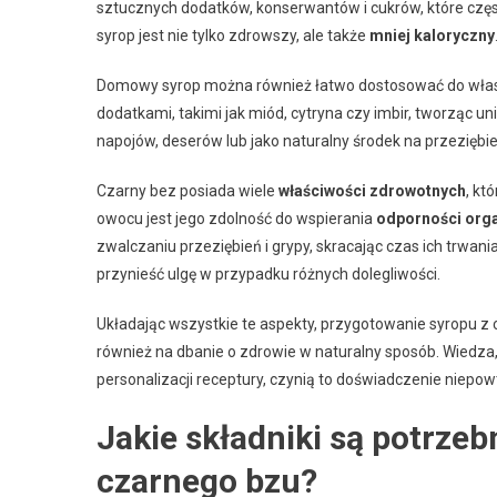
sztucznych dodatków, konserwantów i cukrów, które częs
syrop jest nie tylko zdrowszy, ale także
mniej kaloryczny
Domowy syrop można również łatwo dostosować do wł
dodatkami, takimi jak miód, cytryna czy imbir, tworząc 
napojów, deserów lub jako naturalny środek na przeziębie
Czarny bez posiada wiele
właściwości zdrowotnych
, kt
owocu jest jego zdolność do wspierania
odporności org
zwalczaniu przeziębień i grypy, skracając czas ich trwan
przynieść ulgę w przypadku różnych dolegliwości.
Układając wszystkie te aspekty, przygotowanie syropu z 
również na dbanie o zdrowie w naturalny sposób. Wiedza,
personalizacji receptury, czynią to doświadczenie niepo
Jakie składniki są potrze
czarnego bzu?