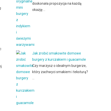
doskonała propozycja na każdą
ę
okazję …
c
Jak zrobić smakowite domowe
burgery z kurczakiem i guacamole
Czy marzysz o idealnym burgerze,
ej
który zachwyci smakiem i teksturą?
…