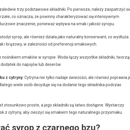
aledwie trzy podstawowe składniki. Po pierwsze, należy zaopatrzyć si
rzałe, co oznacza, że powinny charakteryzować się intensywnym
luczowe znaczenie, ponieważ wpływa na smak i jakość syropu.
ko słodzi syrop, ale również działa jako naturalny konserwant, co wydłuża
ak i brązowy, w zależności od preferencji smakowych.
m nośnikiem smaków w syropie. Woda łączy wszystkie składniki, tworzą
 dodatek do napojów lub deserów.
ku z cytryny
. Cytryna nie tylko nadaje świeżości, ale również poprawia j
latego wiele osób decyduje się na dodanie tego składnika podczas
 stosunkowo proste, a jego składniki są łatwo dostępne. Wystarczy
sok z cytryny, aby cieszyć się smakiem tego naturalnego przysmaku.
ać syrop z czarnego bzu?