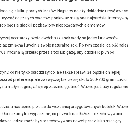
łada się z kilku prostych kroków. Najpierw należy dokładnie umyć owoce
t używać dojrzałych owoców, ponieważ mają one najbardziej intensywn
rop będzie gładki i pozbawiony niepożądanych elementów.
czaj wystarczy około dwóch szklanek wody na jeden litr owoców.
ż zmiękną i uwolnią swoje naturalne soki. Po tym czasie, całość nale
ą, można ją przelać przez sitko lub gazę, aby oddzielić płyn od
ny, co nie tylko osłodzi syrop, ale także sprawi, że będzie on lepiej
ści od preferencji, ale zazwyczaj bierze się około 500-700 gram cukru
y na małym ogniu, aż syrop zacznie gęstnieć. Ważne jest, aby regularni
udzić, a następnie przelać do wcześniej przygotowanych butelek. Ważn
 dokładnie umyte i wyparzone, co pozwoli na dłuższe przechowywanie
odówce, gdzie może być przechowywany nawet przez kilka miesięcy.