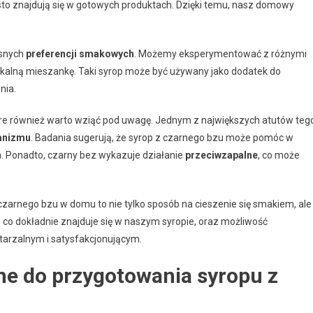
to znajdują się w gotowych produktach. Dzięki temu, nasz domowy
.
asnych
preferencji smakowych
. Możemy eksperymentować z różnymi
unikalną mieszankę. Taki syrop może być używany jako dodatek do
nia.
óre również warto wziąć pod uwagę. Jednym z największych atutów teg
anizmu
. Badania sugerują, że syrop z czarnego bzu może pomóc w
ia. Ponadto, czarny bez wykazuje działanie
przeciwzapalne
, co może
czarnego bzu w domu to nie tylko sposób na cieszenie się smakiem, ale
 co dokładnie znajduje się w naszym syropie, oraz możliwość
wtarzalnym i satysfakcjonującym.
bne do przygotowania syropu z