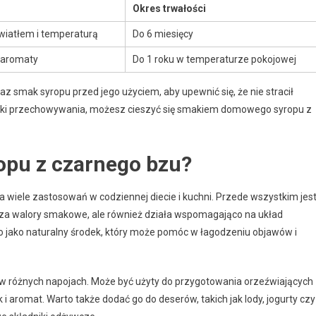
Okres trwałości
wiatłem i temperaturą
Do 6 miesięcy
i aromaty
Do 1 roku w temperaturze pokojowej
z smak syropu przed jego użyciem, aby upewnić się, że nie stracił
unki przechowywania, możesz cieszyć się smakiem domowego syropu z
opu z czarnego bzu?
 wiele zastosowań w codziennej diecie i kuchni. Przede wszystkim jes
sza walory smakowe, ale również działa wspomagająco na układ
 jako naturalny środek, który może pomóc w łagodzeniu objawów i
 w różnych napojach. Może być użyty do przygotowania orzeźwiających
 i aromat. Warto także dodać go do deserów, takich jak lody, jogurty czy