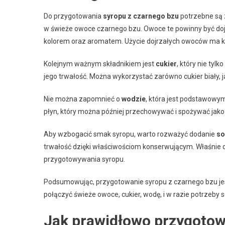
Do przygotowania
syropu z czarnego bzu
potrzebne są z
w świeże owoce czarnego bzu. Owoce te powinny być doj
kolorem oraz aromatem. Użycie dojrzałych owoców ma k
Kolejnym ważnym składnikiem jest
cukier
, który nie tyl
jego trwałość. Można wykorzystać zarówno cukier biały, j
Nie można zapomnieć o
wodzie
, która jest podstawowy
płyn, który można później przechowywać i spożywać jako
Aby wzbogacić smak syropu, warto rozważyć dodanie
so
trwałość dzięki właściwościom konserwującym. Właśnie d
przygotowywania syropu.
Podsumowując, przygotowanie syropu z czarnego bzu jest
połączyć świeże owoce, cukier, wodę, i w razie potrzeby 
Jak prawidłowo przygotow