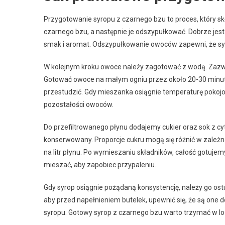
Przygotowanie syropu z czarnego bzu to proces, który sk
czarnego bzu, a następnie je odszypułkować. Dobrze jes
smak i aromat. Odszypułkowanie owoców zapewni, że sy
W kolejnym kroku owoce należy zagotować z wodą. Zazwy
Gotować owoce na małym ogniu przez około 20-30 minut, a
przestudzić. Gdy mieszanka osiągnie temperaturę pokojow
pozostałości owoców.
Do przefiltrowanego płynu dodajemy cukier oraz sok z cytry
konserwowany. Proporcje cukru mogą się różnić w zależno
na litr płynu. Po wymieszaniu składników, całość gotujem
mieszać, aby zapobiec przypaleniu.
Gdy syrop osiągnie pożądaną konsystencję, należy go ost
aby przed napełnieniem butelek, upewnić się, że są one
syropu. Gotowy syrop z czarnego bzu warto trzymać w l