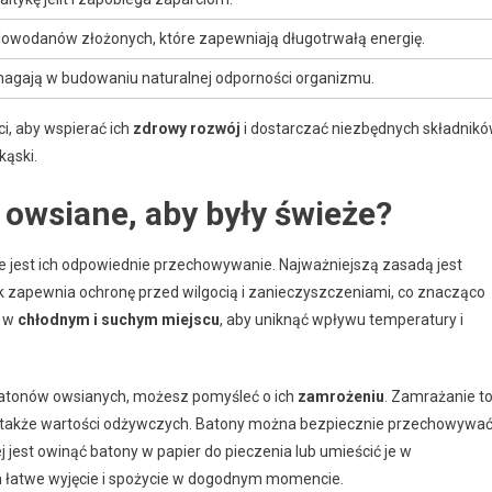
lowodanów złożonych, które zapewniają długotrwałą energię.
magają w budowaniu naturalnej odporności organizmu.
i, aby wspierać ich
zdrowy rozwój
i dostarczać niezbędnych składnik
kąski.
owsiane, aby były świeże?
e jest ich odpowiednie przechowywanie. Najważniejszą zasadą jest
ik zapewnia ochronę przed wilgocią i zanieczyszczeniami, co znacząco
e w
chłodnym i suchym miejscu
, aby uniknąć wpływu temperatury i
 batonów owsianych, możesz pomyśleć o ich
zamrożeniu
. Zamrażanie t
le także wartości odżywczych. Batony można bezpiecznie przechowywa
ej jest owinąć batony w papier do pieczenia lub umieścić je w
h łatwe wyjęcie i spożycie w dogodnym momencie.