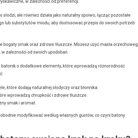
yskawiczne, w zależności od preferencji.
lko słodzi, ale również działa jako naturalny spoiwo, łącząc pozostałe
ego lub substytutów miodu, aby dostosować przepis do swoich potrzeb
aje bogaty smak oraz zdrowe tłuszcze. Możesz użyć masła orzechowe
 w zależności od swoich upodobań.
 batonik o dodatkowe elementy, które wprowadzą różnorodność
ć:
ele, które dodają naturalnej słodyczy oraz błonnika.
które wprowadzą chrupkość i zdrowe tłuszcze.
zny smak i aromat.
 swobodnie modyfikować według własnych gustów, co czyni batony