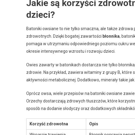
Jakie są korzyści zdrowot
dzieci?
Batoniki owsiane to nie tylko smaczna, ale także zdrowa 
zdrowotnych. Dzięki bogatej zawartości
błonnika
, baton
pomaga w utrzymaniu odpowiedniego poziomu cukru we k
okresie intensywnego wzrostu i rozwoju dzieci.
Owies zawarty w batonikach dostarcza nie tylko błonnika
zdrowie. Na przykład, zawiera witaminy z grupy B, któr
aktywności metabolicznej. Dodatkowo, minerały takie ja
Oprócz owsa, wiele przepisów na batoniki owsiane zawi
Orzechy dostarczają zdrowych tłuszczów, które korzyst
sposób na dodanie słodyczy oraz dodatkowych składników
Korzyść zdrowotna
Opis
Wsparcie trawienia
Błonnik poprawia perysta