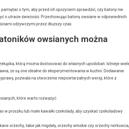
amiętać o tym, aby przed ich spożyciem sprawdzić, czy batony nie
yć o utracie świeżości. Przechowując batony owsiane w odpowiednich
ościami odżywczymi przez dłuższy czas.
batoników owsianych można
przekąska, którą można dostosować do własnych upodobań. Istnieje wiel
wia, że są one idealne do eksperymentowania w kuchni. Dodawanie
zyprawy, pozwala na stworzenie niepowtarzalnych wersji, które z
sianych, które warto rozważyć:
o w proszku lub małe kawałki czekolady, aby uzyskać czekoladowy
ane orzechy, takie jak migdały, orzechy włoskie czy orzechy nerkowca