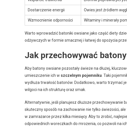
Dostarczenie energii
Owies jest źródłem węg
Wzmocnienie odporności
Witaminy i minerały po
Warto wprowadzić batoniki owsiane jako część diety dziec
odżywczych w formie smacznej i łatwej do spożycia prze
Jak przechowywać batony 
Aby batony owsiane pozostały świeże na dłużej, kluczow
umieszczenie ich w
szczelnym pojemniku
. Taki pojemn
wydłuża trwałość batonów. Dodatkowo, warto trzymać j
wilgoci na ich strukturę oraz smak.
Alternatywnie, jeśli planujesz dłuższe przechowywanie
skuteczny sposób na zachowanie nie tylko świeżości, a
w zamrażarce przez kilka miesięcy. Aby to zrobić, najlepi
odpowiednich woreczkach do mrożenia, co pozwoli na ic