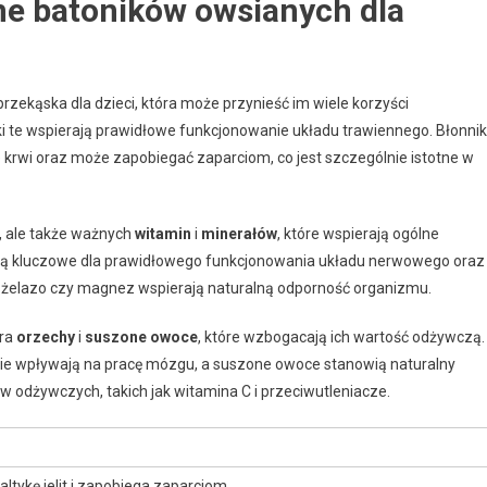
ne batoników owsianych dla
przekąska dla dzieci, która może przynieść im wiele korzyści
iki te wspierają prawidłowe funkcjonowanie układu trawiennego. Błonnik
rwi oraz może zapobiegać zaparciom, co jest szczególnie istotne w
, ale także ważnych
witamin
i
minerałów
, które wspierają ogólne
e są kluczowe dla prawidłowego funkcjonowania układu nerwowego oraz
k żelazo czy magnez wspierają naturalną odporność organizmu.
era
orzechy
i
suszone owoce
, które wzbogacają ich wartość odżywczą.
nie wpływają na pracę mózgu, a suszone owoce stanowią naturalny
 odżywczych, takich jak witamina C i przeciwutleniacze.
ltykę jelit i zapobiega zaparciom.