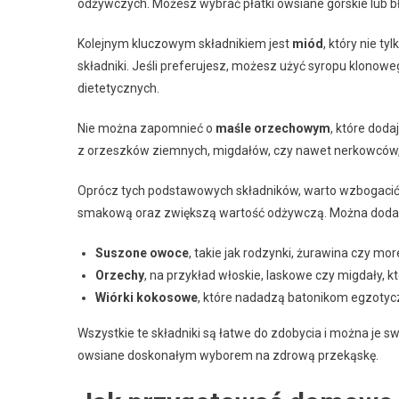
odżywczych. Możesz wybrać płatki owsiane górskie lub bł
Kolejnym kluczowym składnikiem jest
miód
, który nie ty
składniki. Jeśli preferujesz, możesz użyć syropu klonow
dietetycznych.
Nie można zapomnieć o
maśle orzechowym
, które dod
z orzeszków ziemnych, migdałów, czy nawet nerkowców,
Oprócz tych podstawowych składników, warto wzbogacić
smakową oraz zwiększą wartość odżywczą. Można doda
Suszone owoce
, takie jak rodzynki, żurawina czy mor
Orzechy
, na przykład włoskie, laskowe czy migdały, 
Wiórki kokosowe
, które nadadzą batonikom egzotyc
Wszystkie te składniki są łatwe do zdobycia i można je
owsiane doskonałym wyborem na zdrową przekąskę.