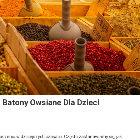
Batony Owsiane Dla Dzieci
naczeniu w dzisiejszych czasach. Często zastanawiamy się, jak