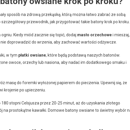
batony owsiane krok po kroku?
ły sposób na zdrową przekąskę, którą można łatwo zabrać ze sobą
Oto szczegółowy przewodnik, jak przygotować takie batony krok po kroku.
gniu. Kiedy miód zacznie się topić, dodaj
masło orzechowe
i mieszaj,
aby nie doprowadzić do wrzenia, aby zachować wartości odżywcze.
iki, w tym
płatki owsiane
, które będą podstawą naszych batonów.
uszone owoce, orzechy lub nasiona, aby nadać im dodatkowego smaku i
ż masę do foremki wyłożonej papierem do pieczenia. Upewnij się, że
i krojenie po upieczeniu.
 180 stopni Celsjusza przez 20-25 minut, aż do uzyskania złotego
krój na prostokątne kawałki. Domowe batony owsiane to świetny wybór n