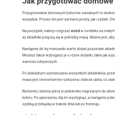
Jak przygotować domowe 
Przygotowanie domowych batonów owsianych to doskona
wszędzie. Proces ten jest zarówno prosty, jak i szybki. 
Na początek, należy rozgrzać
miód
w rondelku na małym o
aż składniki połączą się w jednolitą masę. Ważne jest, 
Następnie do tej mieszanki warto dodać pozostałe składn
Możesz także wzbogacić je o różne dodatki, takie jak s
wartości odżywczych.
Po dokładnym wymieszaniu wszystkich składników, przełó
masa jest równomiernie rozłożona i dobrze ubita, co ułatw
Na koniec, batony piecz w piekarniku nagrzanym do około
koloru. Po upieczeniu, daj im wystygnąć, a następnie po
szybką przekąskę w trakcie dnia lub po treningu.