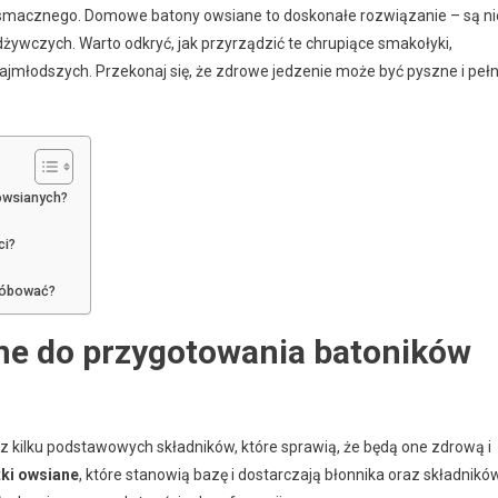
 smacznego. Domowe batony owsiane to doskonałe rozwiązanie – są ni
dżywczych. Warto odkryć, jak przyrządzić te chrupiące smakołyki,
ajmłodszych. Przekonaj się, że zdrowe jedzenie może być pyszne i peł
 owsianych?
ci?
róbować?
bne do przygotowania batoników
 kilku podstawowych składników, które sprawią, że będą one zdrową i
tki owsiane
, które stanowią bazę i dostarczają błonnika oraz składnikó