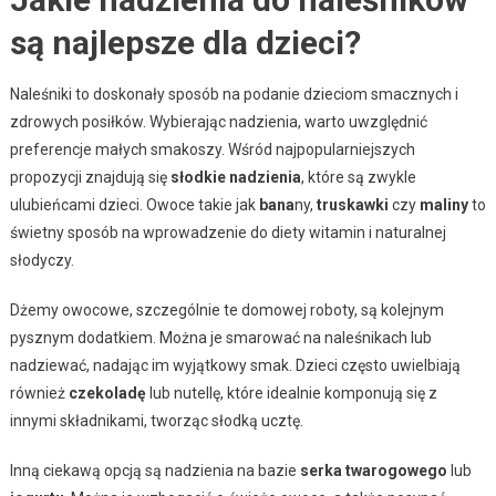
są najlepsze dla dzieci?
Naleśniki to doskonały sposób na podanie dzieciom smacznych i
zdrowych posiłków. Wybierając nadzienia, warto uwzględnić
preferencje małych smakoszy. Wśród najpopularniejszych
propozycji znajdują się
słodkie nadzienia
, które są zwykle
ulubieńcami dzieci. Owoce takie jak
bana
ny,
truskawki
czy
maliny
to
świetny sposób na wprowadzenie do diety witamin i naturalnej
słodyczy.
Dżemy owocowe, szczególnie te domowej roboty, są kolejnym
pysznym dodatkiem. Można je smarować na naleśnikach lub
nadziewać, nadając im wyjątkowy smak. Dzieci często uwielbiają
również
czekoladę
lub nutellę, które idealnie komponują się z
innymi składnikami, tworząc słodką ucztę.
Inną ciekawą opcją są nadzienia na bazie
serka twarogowego
lub