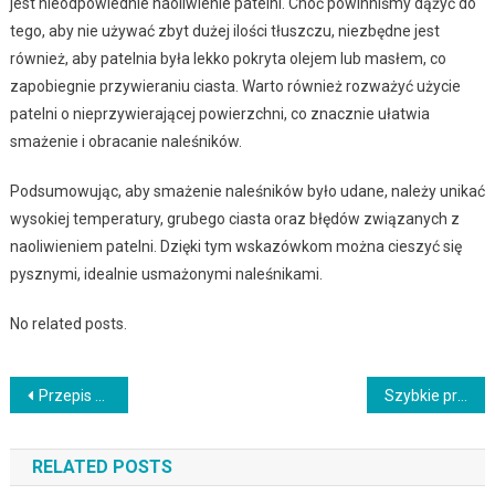
jest nieodpowiednie naoliwienie patelni. Choć powinniśmy dążyć do
tego, aby nie używać zbyt dużej ilości tłuszczu, niezbędne jest
również, aby patelnia była lekko pokryta olejem lub masłem, co
zapobiegnie przywieraniu ciasta. Warto również rozważyć użycie
patelni o nieprzywierającej powierzchni, co znacznie ułatwia
smażenie i obracanie naleśników.
Podsumowując, aby smażenie naleśników było udane, należy unikać
wysokiej temperatury, grubego ciasta oraz błędów związanych z
naoliwieniem patelni. Dzięki tym wskazówkom można cieszyć się
pysznymi, idealnie usmażonymi naleśnikami.
No related posts.
Nawigacja
Przepis na marynowane cebulki do słoików do dodawania do potraw
Szybkie przepisy na wartościowe kanapki dla dzieci do szkoły
wpisu
RELATED POSTS