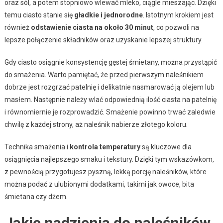
oraz sól, a potem stopniowo wlewać mleko, ciągle mieszając. Dzięki
temu ciasto stanie się
gładkie i jednorodne
. Istotnym krokiem jest
również
odstawienie ciasta na około 30 minut
, co pozwoli na
lepsze połączenie składników oraz uzyskanie lepszej struktury.
Gdy ciasto osiągnie konsystencję gęstej śmietany, można przystąpić
do smażenia. Warto pamiętać, że przed pierwszym naleśnikiem
dobrze jest rozgrzać patelnię i delikatnie nasmarować ją olejem lub
masłem. Następnie należy wlać odpowiednią ilość ciasta na patelnię
i równomiernie je rozprowadzić. Smażenie powinno trwać zaledwie
chwilę z każdej strony, aż naleśnik nabierze złotego koloru.
Technika smażenia i
kontrola temperatury
są kluczowe dla
osiągnięcia najlepszego smaku i tekstury. Dzięki tym wskazówkom,
z pewnością przygotujesz pyszną, lekką porcję naleśników, które
można podać z ulubionymi dodatkami, takimi jak owoce, bita
śmietana czy dżem.
Jakie nadzienia do naleśników