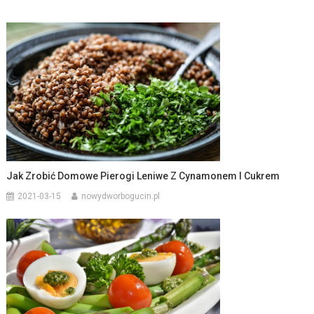
Jak Zrobić Domowe Pierogi Leniwe Z Cynamonem I Cukrem
2021-03-15
nowydworbogucin.pl