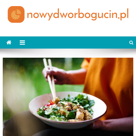
Skip
to
content
nowydworbogucin.pl