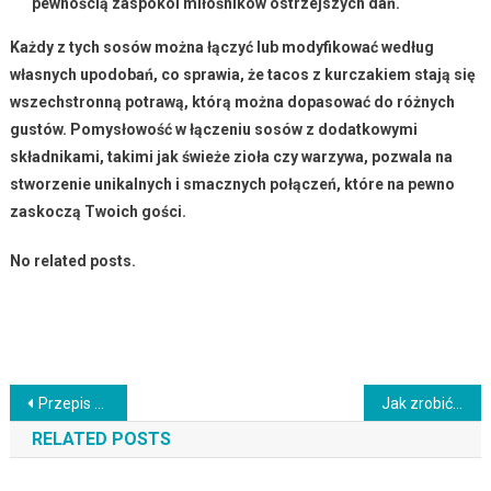
pewnością zaspokoi miłośników ostrzejszych dań.
Każdy z tych sosów można łączyć lub modyfikować według
własnych upodobań, co sprawia, że tacos z kurczakiem stają się
wszechstronną potrawą, którą można dopasować do różnych
gustów. Pomysłowość w łączeniu sosów z dodatkowymi
składnikami, takimi jak świeże zioła czy warzywa, pozwala na
stworzenie unikalnych i smacznych połączeń, które na pewno
zaskoczą Twoich gości.
No related posts.
Nawigacja
Przepis na pyszne domowe spaghetti z klopsikami w sosie pomidorowym
Jak zrobić aromatyczne curry z tofu i warzywami w mleczku kokosowym
wpisu
RELATED POSTS