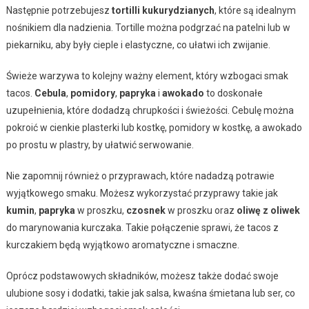
Następnie potrzebujesz
tortilli kukurydzianych
, które są idealnym
nośnikiem dla nadzienia. Tortille można podgrzać na patelni lub w
piekarniku, aby były cieple i elastyczne, co ułatwi ich zwijanie.
Świeże warzywa to kolejny ważny element, który wzbogaci smak
tacos.
Cebula
,
pomidory
,
papryka
i
awokado
to doskonałe
uzupełnienia, które dodadzą chrupkości i świeżości. Cebulę można
pokroić w cienkie plasterki lub kostkę, pomidory w kostkę, a awokado
po prostu w plastry, by ułatwić serwowanie.
Nie zapomnij również o przyprawach, które nadadzą potrawie
wyjątkowego smaku. Możesz wykorzystać przyprawy takie jak
kumin
,
papryka
w proszku,
czosnek
w proszku oraz
oliwę z oliwek
do marynowania kurczaka. Takie połączenie sprawi, że tacos z
kurczakiem będą wyjątkowo aromatyczne i smaczne.
Oprócz podstawowych składników, możesz także dodać swoje
ulubione sosy i dodatki, takie jak salsa, kwaśna śmietana lub ser, co