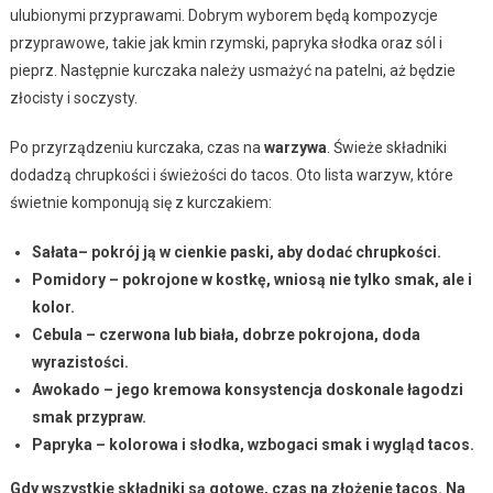
ulubionymi przyprawami. Dobrym wyborem będą kompozycje
przyprawowe, takie jak kmin rzymski, papryka słodka oraz sól i
pieprz. Następnie kurczaka należy usmażyć na patelni, aż będzie
złocisty i soczysty.
Po przyrządzeniu kurczaka, czas na
warzywa
. Świeże składniki
dodadzą chrupkości i świeżości do tacos. Oto lista warzyw, które
świetnie komponują się z kurczakiem:
Sałata
– pokrój ją w cienkie paski, aby dodać chrupkości.
Pomidory
– pokrojone w kostkę, wniosą nie tylko smak, ale i
kolor.
Cebula
– czerwona lub biała, dobrze pokrojona, doda
wyrazistości.
Awokado
– jego kremowa konsystencja doskonale łagodzi
smak przypraw.
Papryka
– kolorowa i słodka, wzbogaci smak i wygląd tacos.
Gdy wszystkie składniki są gotowe, czas na złożenie tacos. Na