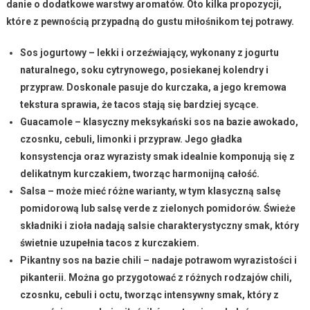
danie o dodatkowe warstwy aromatów. Oto kilka propozycji,
które z pewnością przypadną do gustu miłośnikom tej potrawy.
Sos jogurtowy
– lekki i orzeźwiający, wykonany z jogurtu
naturalnego, soku cytrynowego, posiekanej kolendry i
przypraw. Doskonale pasuje do kurczaka, a jego kremowa
tekstura sprawia, że tacos stają się bardziej sycące.
Guacamole
– klasyczny meksykański sos na bazie awokado,
czosnku, cebuli, limonki i przypraw. Jego gładka
konsystencja oraz wyrazisty smak idealnie komponują się z
delikatnym kurczakiem, tworząc harmonijną całość.
Salsa
– może mieć różne warianty, w tym klasyczną salsę
pomidorową lub salsę verde z zielonych pomidorów. Świeże
składniki i zioła nadają salsie charakterystyczny smak, który
świetnie uzupełnia tacos z kurczakiem.
Pikantny sos na bazie chili
– nadaje potrawom wyrazistości i
pikanterii. Można go przygotować z różnych rodzajów chili,
czosnku, cebuli i octu, tworząc intensywny smak, który z