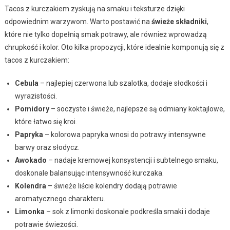
Tacos z kurczakiem zyskują na smaku i teksturze dzięki
odpowiednim warzywom. Warto postawić na
świeże składniki
,
które nie tylko dopełnią smak potrawy, ale również wprowadzą
chrupkość i kolor. Oto kilka propozycji, które idealnie komponują się z
tacos z kurczakiem:
Cebula
– najlepiej czerwona lub szalotka, dodaje słodkości i
wyrazistości.
Pomidory
– soczyste i świeże, najlepsze są odmiany koktajlowe,
które łatwo się kroi.
Papryka
– kolorowa papryka wnosi do potrawy intensywne
barwy oraz słodycz.
Awokado
– nadaje kremowej konsystencji i subtelnego smaku,
doskonale balansując intensywność kurczaka.
Kolendra
– świeże liście kolendry dodają potrawie
aromatycznego charakteru.
Limonka
– sok z limonki doskonale podkreśla smaki i dodaje
potrawie świeżości.