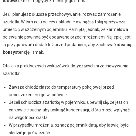
lodówki
, które mogłyby zmienić jego smak.
Jeśli planujesz dłuższe przechowywanie, rozważ zamrożenie
szarlotki. W tym celu należy dokładnie owinąć ją folią spożywczą i
umieścić w szczelnym pojemniku. Pamiętaj jednak, że karmelowa
polewa nie powinna być dodawana przed mrożeniem. Najlepiej jest
ją przygotować i dodać tuż przed podaniem, aby zachować
idealną
konsystencję
i smak.
Oto kilka praktycznych wskazówek dotyczących przechowywania
szarlotki:
Zawsze chłodź ciasto do temperatury pokojowej przed
umieszczeniem go w lodówce.
Jeżeli schłodzisz szarlotkę w pojemniku, upewnij się, że jest on
całkowicie suchy, aby uniknąć kondensacji, która może wpłynąć
na wilgotność ciasta.
W przypadku mrożenia, oznacz pojemnik datą, aby łatwiej było
śledzić jego świeżość.