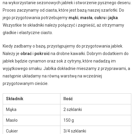
na wykorzystanie sezonowych jabłek i stworzenie pysznego deseru.
Proces zaczynamy od ciasta, które jest bazą naszej szarlotki. Do
jego przygotowania potrzebujemy
mąki
,
masła
,
cukru
i
jajka
.
Wszystkie te składniki należy połączyć i zagnieść, aż otrzymamy
gładkie i elastyczne ciasto.
Kiedy zadbamy o bazę, przystępujemy do przygotowania jabłek.
Należy je
obrać
i
pokroić
na drobne kawałki. Dobrym dodatkiem do
jabłek będzie cynamon oraz sok z cytryny, które nadadzą im
wyjątkowego smaku. Jabłka dokładnie mieszamy z przyprawami, a
następnie układamy na równą warstwę na wcześniej
przygotowanym cieście.
Składnik
Ilość
Mąka
2 szklanki
Masło
150 g
Cukier
3/4 szklanki