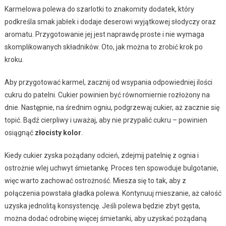
Karmelowa polewa do szarlotki to znakomity dodatek, który
podkreśla smak jabłek i dodaje deserowi wyjątkowej słodyczy oraz
aromatu. Przygotowanie jej jest naprawdę proste i nie wymaga
skomplikowanych składników. Oto, jak można to zrobić krok po
kroku.
Aby przygotować karmel, zacznij od wsypania odpowiedniej ilości
cukru do patelni. Cukier powinien być równomiernie rozłożony na
dnie. Następnie, na średnim ogniu, podgrzewaj cukier, aż zacznie się
topić. Bądź cierpliwy i uważaj, aby nie przypalić cukru – powinien
osiągnąć
złocisty kolor
.
Kiedy cukier zyska pożądany odcień, zdejmij patelnię z ognia i
ostrożnie wlej uchwyt śmietankę. Proces ten spowoduje bulgotanie,
więc warto zachować ostrożność. Miesza się to tak, aby z
połączenia powstała gładka polewa. Kontynuuj mieszanie, aż całość
uzyska jednolitą konsystencję. Jeśli polewa będzie zbyt gęsta,
można dodać odrobinę więcej śmietanki, aby uzyskać pożądaną