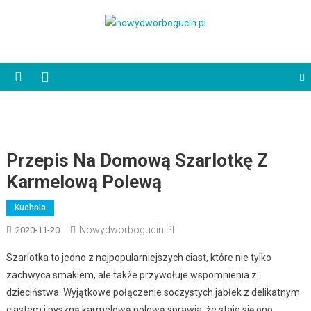
Skip
to
nowydworbogucin.pl
content
Przepis Na Domową Szarlotkę Z
Karmelową Polewą
Kuchnia
Nowydworbogucin.pl
2020-11-20
Szarlotka to jedno z najpopularniejszych ciast, które nie tylko
zachwyca smakiem, ale także przywołuje wspomnienia z
dzieciństwa. Wyjątkowe połączenie soczystych jabłek z delikatnym
ciastem i pyszną karmelową polewą sprawia, że staje się ono