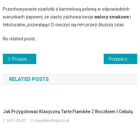
Przechowywanie szarlotki z karmelową polewą w odpowiednich
warunkach zapewni, że ciasto zachowa swoje
walory smakowe
i
teksturalne, pozwalając Ci cieszyć się nim przez dłuższy czas.
No related posts.
Nawigacja
Przepis na domowe spaghetti bolognese
Przepis na pyszne domowe naleśniki z serem i dżemem
wpisu
RELATED POSTS
Jak Przygotować Klasyczną Tarte Flambée Z Boczkiem I Cebulą
2021-02-07
nowydworbogucin.pl