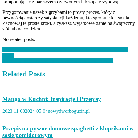
komponują się z barszczem czerwonym lub zupą grzybową.
Przygotowanie uszek z grzybami to prosty proces, który z
pewnością dostarczy satysfakcji każdemu, kto spróbuje ich smaku.
Zachowaj te proste kroki, a zyskasz wyjątkowe danie na świąteczny
stół lub na co dzień.
No related posts.
Nawigacja
Jak przygotować oryginalne mini rulony z łososiem i kremowym
serem
wpisu
Przepis na aromatyczne curry z kurczakiem i warzywami
Related Posts
Mango w Kuchni: Inspiracje i Przepisy
2023-11-08
2024-05-04
nowydworbogucin.pl
Przepis na pyszne domowe spaghetti z klopsikami w
sosie pomidorowym