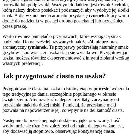
borowiki lub podgrzybki. Ważnym dodatkiem jest również
cebula
,
którą należy drobno posiekać i podsmażyć, aby wydobyć jej słodki
smak. A dla wzmocnienia aromatu przyda się
czosnek
, który warto
dodać do nadzienia w postaci drobno posiekanej lub przeciśniętej
przez praskę.
Warto również pamiętać o przyprawach, które wzbogacą smak
nadzienia. Do najczęściej używanych należą
sól
,
pieprz
oraz
aromatyczny
tymianek
. Te przyprawy podkreślają naturalny smak
grzybów i sprawiają, że uszka stają się wyjątkowe. Przygotowując
uszka, możesz również eksperymentować z innymi ziołami według
własnych preferencji.
Jak przygotować ciasto na uszka?
Przygotowanie ciasta na uszka to istotny etap w procesie tworzenia
tego tradycyjnego dania, szczególnie popularnego w okresie
świątecznym. Aby uzyskać najlepsze rezultaty, zaczynamy od
przesiania mąki do dużej miski. Pamiętaj, że przesianie mąki
pozwala na napowietrzenie jej, co wpłynie na delikatność ciasta.
Następnie do przesianej mąki dodajemy jajka oraz wodę. Ilość
wody może się różnić w zależności od mąki, dlatego ważne jest,
aby dodawać ją stopniowo, obserwując konsystencję ciasta.