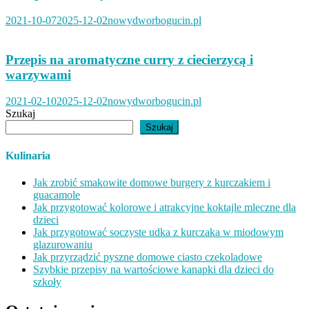
2021-10-07
2025-12-02
nowydworbogucin.pl
Przepis na aromatyczne curry z ciecierzycą i
warzywami
2021-02-10
2025-12-02
nowydworbogucin.pl
Szukaj
Szukaj
Kulinaria
Jak zrobić smakowite domowe burgery z kurczakiem i
guacamole
Jak przygotować kolorowe i atrakcyjne koktajle mleczne dla
dzieci
Jak przygotować soczyste udka z kurczaka w miodowym
glazurowaniu
Jak przyrządzić pyszne domowe ciasto czekoladowe
Szybkie przepisy na wartościowe kanapki dla dzieci do
szkoły