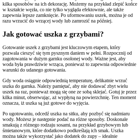
kilka sposobów na ich dekorację. Możemy na przykład zlepić końce
w kształcie węzła, co nie tylko wygląda efektownie, ale także
zapewnia lepsze zamknięcie. Po uformowaniu uszek, można je od
razu wrzucić do wrzącej wody lub zamrozić na później.
Jak gotować uszka z grzybami?
Gotowanie uszek z grzybami jest kluczowym etapem, który
pozwala cieszyć się tym pysznym daniem w pełni. Rozpocznij od
zagotowania w dużym garnku osolonej wody. Ważne jest, aby
woda była prawdziwie wrząca, ponieważ to zapewnia odpowiednie
warunki do udanego gotowania.
Gdy woda osiągnie odpowiednią temperaturę, delikatnie wrzuć
uszka do garnka. Należy pamiętać, aby nie dodawać zbyt wielu
uszek na raz, ponieważ mogą się one ze sobą sklejać. Gotuj je przez
kilka minut, obserwując, aż wypłyną na powierzchnię. Ten moment
oznacza, iż uszka są już gotowe do wyjęcia.
Po ugotowaniu, odcedź uszka na sitku, aby pozbyć się nadmiaru
wody. Możesz je następnie podać na różne sposoby. Doskonale
smakują z różnego rodzaju sosami, na przykład grzybowym lub
śmietanowym, które dodatkowo podkreślają ich smak. Uszka
można także wykorzystać jako dodatek do zupy – idealnie