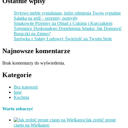
Ostatnie wpisy
Stylowe meble sypialniane, które odmienią Twoją sypialnię
Sałatka na grill – przepisy, pomysły
Smakowite Przepisy na Obiad z Cukinią i Kurczakiem
Tajemnice Doskonałego Dopełnienia Smaku: Jak Doprawić
Buraczki na Zimno?
Surówka z Sałaty Lodowej: Świeżość na Twoim Stole
Najnowsze komentarze
Brak komentarzy do wyświetlenia.
Kategorie
Bez kategorii
Inne
Kuchnia
Warto zobaczyć
Jak zrobić proste
ciasto na Wielkanoc