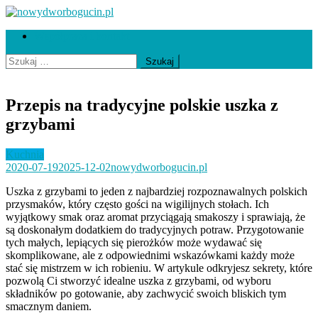
Skip
to
nowydworbogucin.pl
Współpraca i kontakt
content
Szukaj:
Przepis na tradycyjne polskie uszka z
grzybami
Kuchnia
2020-07-19
2025-12-02
nowydworbogucin.pl
Uszka z grzybami to jeden z najbardziej rozpoznawalnych polskich
przysmaków, który często gości na wigilijnych stołach. Ich
wyjątkowy smak oraz aromat przyciągają smakoszy i sprawiają, że
są doskonałym dodatkiem do tradycyjnych potraw. Przygotowanie
tych małych, lepiących się pierożków może wydawać się
skomplikowane, ale z odpowiednimi wskazówkami każdy może
stać się mistrzem w ich robieniu. W artykule odkryjesz sekrety, które
pozwolą Ci stworzyć idealne uszka z grzybami, od wyboru
składników po gotowanie, aby zachwycić swoich bliskich tym
smacznym daniem.