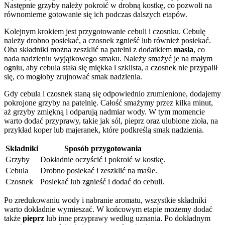
Następnie grzyby należy pokroić w drobną kostkę, co pozwoli na
równomierne gotowanie się ich podczas dalszych etapów.
Kolejnym krokiem jest przygotowanie cebuli i czosnku. Cebulę
należy drobno posiekać, a czosnek zgnieść lub również posiekać.
Oba składniki można zeszklić na patelni z dodatkiem
masła
, co
nada nadzieniu wyjątkowego smaku. Należy smażyć je na małym
ogniu, aby cebula stała się miękka i szklista, a czosnek nie przypalił
się, co mogłoby zrujnować smak nadzienia.
Gdy cebula i czosnek staną się odpowiednio zrumienione, dodajemy
pokrojone grzyby na patelnię. Całość smażymy przez kilka minut,
aż grzyby zmiękną i odparują nadmiar wody. W tym momencie
warto dodać przyprawy, takie jak sól, pieprz oraz ulubione zioła, na
przykład koper lub majeranek, które podkreślą smak nadzienia.
Składniki
Sposób przygotowania
Grzyby
Dokładnie oczyścić i pokroić w kostkę.
Cebula
Drobno posiekać i zeszklić na maśle.
Czosnek
Posiekać lub zgnieść i dodać do cebuli.
Po zredukowaniu wody i nabranie aromatu, wszystkie składniki
warto dokładnie wymieszać. W końcowym etapie możemy dodać
także
pieprz
lub inne przyprawy według uznania. Po dokładnym