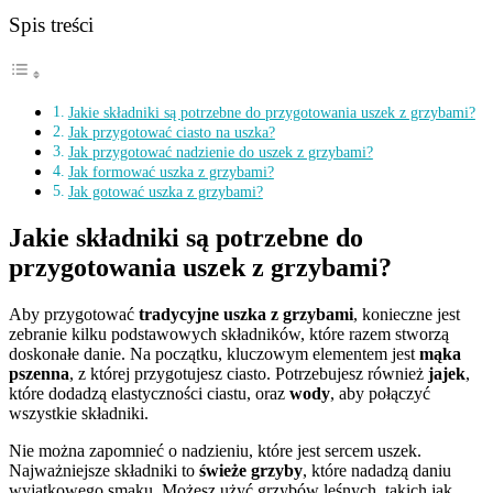
Spis treści
Jakie składniki są potrzebne do przygotowania uszek z grzybami?
Jak przygotować ciasto na uszka?
Jak przygotować nadzienie do uszek z grzybami?
Jak formować uszka z grzybami?
Jak gotować uszka z grzybami?
Jakie składniki są potrzebne do
przygotowania uszek z grzybami?
Aby przygotować
tradycyjne uszka z grzybami
, konieczne jest
zebranie kilku podstawowych składników, które razem stworzą
doskonałe danie. Na początku, kluczowym elementem jest
mąka
pszenna
, z której przygotujesz ciasto. Potrzebujesz również
jajek
,
które dodadzą elastyczności ciastu, oraz
wody
, aby połączyć
wszystkie składniki.
Nie można zapomnieć o nadzieniu, które jest sercem uszek.
Najważniejsze składniki to
świeże grzyby
, które nadadzą daniu
wyjątkowego smaku. Możesz użyć grzybów leśnych, takich jak