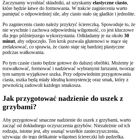
Zaczynamy wyrabiać składniki, aż uzyskamy
elastyczne ciasto
,
które będzie łatwe do formowania. W trakcie zagniecenia warto
pamiętać o odpowiedniej sile, aby ciasto stało się gładkie i jednolite.
Po zagnieceniu ciasto należy przykryć ściereczką. Spowoduje to, że
nie wyschnie i zachowa odpowiednią wilgotność, co jest kluczowe
dla jego późniejszego wykorzystania. Odkładamy je na około
30
minut
, aby odpoczęło. Ten krok pozwala glutenowi w mące się
zrelaksować, co sprawia, że ciasto staje się bardziej plastyczne
podczas wałkowania.
Po tym czasie ciasto będzie gotowe do dalszej obróbki. Możemy je
rozwałkować, formować i nadziewać wybranymi farszami, tworząc
tym samym wyjątkowe uszka. Przy odpowiednim przygotowaniu
ciasta, uszka będą miały idealną konsystencję oraz smak, który z
pewnością zadowoli każdego smakosza.
Jak przygotować nadzienie do uszek z
grzybami?
Aby przygotować smaczne nadzienie do uszek z grzybami, warto
zacząć od dokładnego oczyszczenia grzybów. Niezależnie od ich
rodzaju, istotne jest, aby usunąć wszelkie zanieczyszczenia,
używając do tego delikatnie wilgotnej ściereczki lub pędzelka.