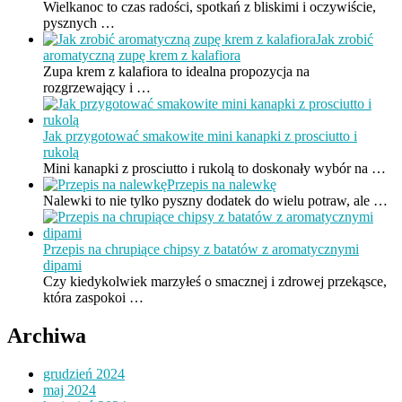
Wielkanoc to czas radości, spotkań z bliskimi i oczywiście,
pysznych …
Jak zrobić
aromatyczną zupę krem z kalafiora
Zupa krem z kalafiora to idealna propozycja na
rozgrzewający i …
Jak przygotować smakowite mini kanapki z prosciutto i
rukolą
Mini kanapki z prosciutto i rukolą to doskonały wybór na …
Przepis na nalewkę
Nalewki to nie tylko pyszny dodatek do wielu potraw, ale …
Przepis na chrupiące chipsy z batatów z aromatycznymi
dipami
Czy kiedykolwiek marzyłeś o smacznej i zdrowej przekąsce,
która zaspokoi …
Archiwa
grudzień 2024
maj 2024