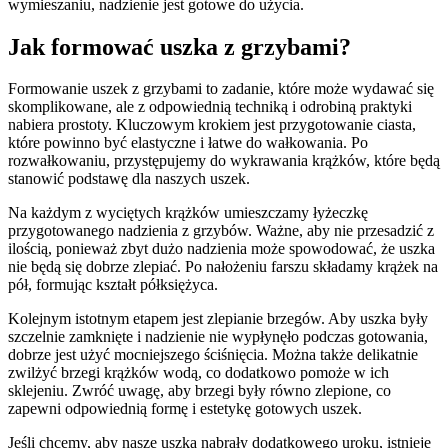
wymieszaniu, nadzienie jest gotowe do użycia.
Jak formować uszka z grzybami?
Formowanie uszek z grzybami to zadanie, które może wydawać się
skomplikowane, ale z odpowiednią techniką i odrobiną praktyki
nabiera prostoty. Kluczowym krokiem jest przygotowanie ciasta,
które powinno być elastyczne i łatwe do wałkowania. Po
rozwałkowaniu, przystępujemy do wykrawania krążków, które będą
stanowić podstawę dla naszych uszek.
Na każdym z wyciętych krążków umieszczamy łyżeczkę
przygotowanego nadzienia z grzybów. Ważne, aby nie przesadzić z
ilością, ponieważ zbyt dużo nadzienia może spowodować, że uszka
nie będą się dobrze zlepiać. Po nałożeniu farszu składamy krążek na
pół, formując kształt półksiężyca.
Kolejnym istotnym etapem jest zlepianie brzegów. Aby uszka były
szczelnie zamknięte i nadzienie nie wypłynęło podczas gotowania,
dobrze jest użyć mocniejszego ściśnięcia. Można także delikatnie
zwilżyć brzegi krążków wodą, co dodatkowo pomoże w ich
sklejeniu. Zwróć uwagę, aby brzegi były równo zlepione, co
zapewni odpowiednią formę i estetykę gotowych uszek.
Jeśli chcemy, aby nasze uszka nabrały dodatkowego uroku, istnieje