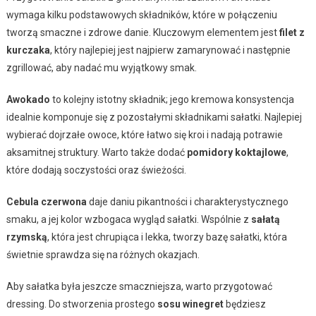
wymaga kilku podstawowych składników, które w połączeniu
tworzą smaczne i zdrowe danie. Kluczowym elementem jest
filet z
kurczaka
, który najlepiej jest najpierw zamarynować i następnie
zgrillować, aby nadać mu wyjątkowy smak.
Awokado
to kolejny istotny składnik; jego kremowa konsystencja
idealnie komponuje się z pozostałymi składnikami sałatki. Najlepiej
wybierać dojrzałe owoce, które łatwo się kroi i nadają potrawie
aksamitnej struktury. Warto także dodać
pomidory koktajlowe
,
które dodają soczystości oraz świeżości.
Cebula czerwona
daje daniu pikantności i charakterystycznego
smaku, a jej kolor wzbogaca wygląd sałatki. Wspólnie z
sałatą
rzymską
, która jest chrupiąca i lekka, tworzy bazę sałatki, która
świetnie sprawdza się na różnych okazjach.
Aby sałatka była jeszcze smaczniejsza, warto przygotować
dressing. Do stworzenia prostego
sosu winegret
będziesz