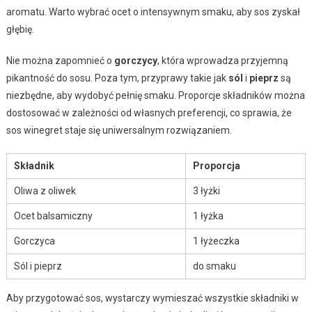
aromatu. Warto wybrać ocet o intensywnym smaku, aby sos zyskał
głębię.
Nie można zapomnieć o
gorczycy
, która wprowadza przyjemną
pikantność do sosu. Poza tym, przyprawy takie jak
sól
i
pieprz
są
niezbędne, aby wydobyć pełnię smaku. Proporcje składników można
dostosować w zależności od własnych preferencji, co sprawia, że
sos winegret staje się uniwersalnym rozwiązaniem.
Składnik
Proporcja
Oliwa z oliwek
3 łyżki
Ocet balsamiczny
1 łyżka
Gorczyca
1 łyżeczka
Sól i pieprz
do smaku
Aby przygotować sos, wystarczy wymieszać wszystkie składniki w