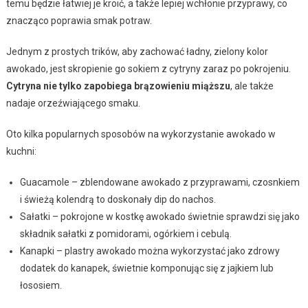
temu będzie łatwiej je kroić, a także lepiej wchłonie przyprawy, co
znacząco poprawia smak potraw.
Jednym z prostych trików, aby zachować ładny, zielony kolor
awokado, jest skropienie go sokiem z cytryny zaraz po pokrojeniu.
Cytryna nie tylko zapobiega brązowieniu miąższu
, ale także
nadaje orzeźwiającego smaku.
Oto kilka popularnych sposobów na wykorzystanie awokado w
kuchni:
Guacamole – zblendowane awokado z przyprawami, czosnkiem
i świeżą kolendrą to doskonały dip do nachos.
Sałatki – pokrojone w kostkę awokado świetnie sprawdzi się jako
składnik sałatki z pomidorami, ogórkiem i cebulą.
Kanapki – plastry awokado można wykorzystać jako zdrowy
dodatek do kanapek, świetnie komponując się z jajkiem lub
łososiem.