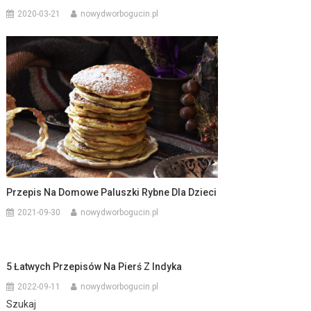
2020-03-21
nowydworbogucin.pl
Przepis Na Domowe Paluszki Rybne Dla Dzieci
2021-09-30
nowydworbogucin.pl
5 Łatwych Przepisów Na Pierś Z Indyka
2022-09-11
nowydworbogucin.pl
Szukaj