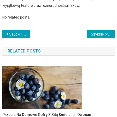
wyjątkową texturę oraz różnorodność smaków.
No related posts.
Nawigacja
Szybki i łatwy przepis na grillowane karkówki z marynatą teriyaki
Szybkie przepisy na domowe przetwory z warzyw i owoców na słodko i pikantnie
wpisu
RELATED POSTS
Przepis Na Domowe Gofry Z Bitą Śmietaną I Owocami