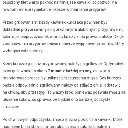
osuszony filet warto pokroić na mniejsze kawałki, co pozwoli na
równomierne przypiekanie i lepsze wchłanianie przypraw.
Przed grillowaniem, każdy kawałek kurczaka powinien być
dokładnie
przyprawiony
solą oraz innymi ulubionymi przyprawami,
takimi jak pieprz, czosnek w proszku czy zioła prowansalskie. Dzięki
zastosowaniu przypraw, mięso nabierze wyjątkowego smaku, który
wzbogaci całą sałatkę.
Kiedy kurczak jest już przyprawiony, należy go grillować. Optymalny
czas grillowania to około
7 minut z każdej strony
, ale warto
monitorować proces, by uniknąć przesuszenia mięsa. Gdy kurczak
będzie odpowiednio zgrillowany, należy go zdjąć z grilla i odstawić
na chwilę, aby przestygł. To ważny krok, ponieważ pozwala mięsu na
ułożenie soków, co sprawia, że będzie ono bardziej soczyste i
smaczne.
Po chwilowym odpoczynku, mięso można pokroić na kawałki, które
następnie będą stały się integralną częścią sałatki. Idealnym