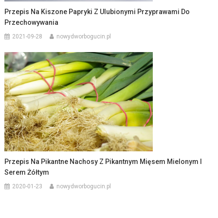
Przepis Na Kiszone Papryki Z Ulubionymi Przyprawami Do
Przechowywania
2021-09-28
nowydworbogucin.pl
Przepis Na Pikantne Nachosy Z Pikantnym Mięsem Mielonym I
Serem Żółtym
2020-01-23
nowydworbogucin.pl