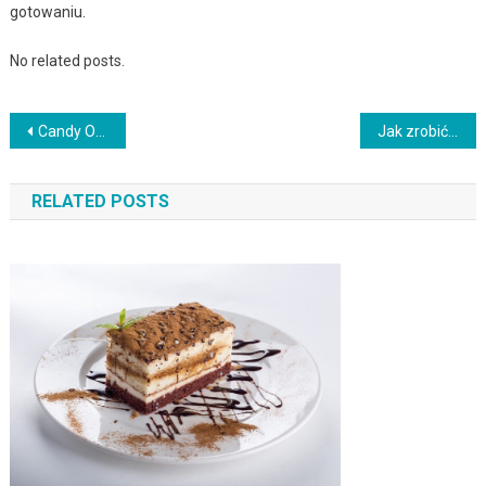
gotowaniu.
No related posts.
Nawigacja
Candy Ovens Recenzje
Jak zrobić pierogi z nadzieniem serowym
wpisu
RELATED POSTS