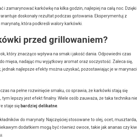
ć i zamarynować karkówkę na kilka godzin, najlepiej na całą noc. Dzięki
warantuje doskonały rezultat podczas gotowania. Eksperymentuj z
 marynatę, która podkreśli walory karkówki.
ówki przed grillowaniem?
ok, który znacząco wpływa na smak i jakość dania. Odpowiedni czas
 mięsa, nadając mu wyjątkowy aromat oraz soczystość. Zaleca się,
y
, jednak najlepsze efekty można uzyskać, pozostawiając je w marynac
as na pełne rozwinięcie smaku, co sprawia, że karkówki stają się
tym lepszy jest efekt finalny. Wiele osób zauważa, że taka technika ni
e staje się
bardziej delikatne
.
kładników do marynaty. Najczęściej stosowane to olej, ocet, musztarda,
 Ciekawym dodatkiem mogą być również owoce, takie jak ananas czy kiwi
u.