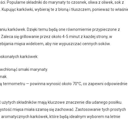
i. Popularne składniki do marynaty to czosnek, oliwa z oliwek, sok z
. Kupując karkówki, wybieraj te z błoną i tłuszczem, ponieważ to właśni
aniu karkówek. Dzięki temu będą one równomiernie przypieczone z
. Zaleca się grillowanie przez około 4-5 minut z każdej strony, w
zebijania mięsa widelcem, aby nie wypuszczać cennych soków.
oskonałych karkówek:
o wchłonąć smaki marynaty.
mak.
 termometru — powinna wynosić około 70°C, co zapewni odpowiednie
ść użytych składników mają kluczowe znaczenie dla udanego posiłku.
zystość mięsa miała szansę się zachować. Zastosowanie tych prostych
i aromatycznych karkówek, które będą idealnym wyborem na letnie