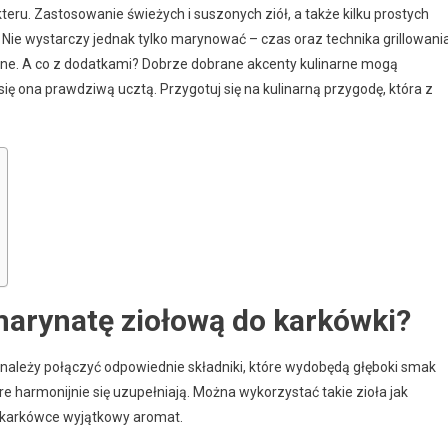
ru. Zastosowanie świeżych i suszonych ziół, a także kilku prostych
ie wystarczy jednak tylko marynować – czas oraz technika grillowani
zne. A co z dodatkami? Dobrze dobrane akcenty kulinarne mogą
się ona prawdziwą ucztą. Przygotuj się na kulinarną przygodę, która z
marynatę ziołową do karkówki?
należy połączyć odpowiednie składniki, które wydobędą głęboki smak
óre harmonijnie się uzupełniają. Można wykorzystać takie zioła jak
ą karkówce wyjątkowy aromat.