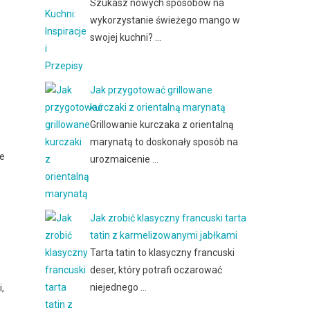
Szukasz nowych sposobów na
wykorzystanie świeżego mango w
swojej kuchni? …
Jak przygotować grillowane
kurczaki z orientalną marynatą
Grillowanie kurczaka z orientalną
marynatą to doskonały sposób na
ie
urozmaicenie …
Jak zrobić klasyczny francuski tarta
e
tatin z karmelizowanymi jabłkami
Tarta tatin to klasyczny francuski
deser, który potrafi oczarować
niejednego …
,