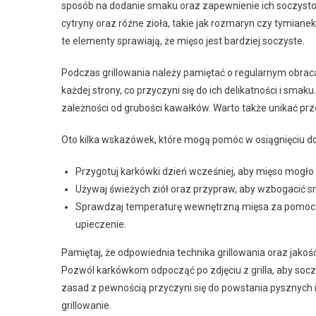
sposób na dodanie smaku oraz zapewnienie ich soczystośc
cytryny oraz różne zioła, takie jak rozmaryn czy tymianek
te elementy sprawiają, że mięso jest bardziej soczyste.
Podczas grillowania należy pamiętać o regularnym obrac
każdej strony, co przyczyni się do ich delikatności i smaku
zależności od grubości kawałków. Warto także unikać pr
Oto kilka wskazówek, które mogą pomóc w osiągnięciu d
Przygotuj karkówki dzień wcześniej, aby mięso mogł
Używaj świeżych ziół oraz przypraw, aby wzbogacić s
Sprawdzaj temperaturę wewnętrzną mięsa za pomocą
upieczenie.
Pamiętaj, że odpowiednia technika grillowania oraz jako
Pozwól karkówkom odpocząć po zdjęciu z grilla, aby soc
zasad z pewnością przyczyni się do powstania pysznych 
grillowanie.