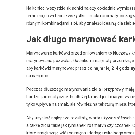
Na koniec, wszystkie składniki należy dokładnie wymiesza
temu mięso wchłonie wszystkie smaki i aromaty, co zag
różnymi kombinacjami ziół, aby znaleźć idealną dla siebie
Jak długo marynować kark
Marynowanie karkówki przed grillowaniem to kluczowy kr
marynowania pozwala składnikom marynaty przeniknąć do
aby karkówki marynować przez
co najmniej 2-4 godzin
na całą noc.
Podczas dłuższego marynowania zioła i przyprawy mają cz
bardziej aromatyczne. Im dłużej k meat jest marynowane, 
tylko wpływa na smak, ale również na teksturę mięsa, któr
Aby uzyskać najlepsze rezultaty, warto używać różnych s
a także zioła takie jak tymianek, rozmaryn czy czosnek.
które zmiękczają włókna mięsa i dodają unikalnego smak