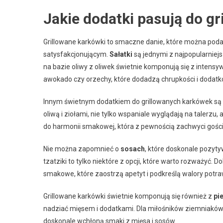
Jakie dodatki pasują do g
Grillowane karkówki to smaczne danie, które można poda
satysfakcjonującym.
Sałatki
są jednymi z najpopularniejs
na bazie oliwy z oliwek świetnie komponują się z intensy
awokado czy orzechy, które dodadzą chrupkości i dodat
Innym świetnym dodatkiem do grillowanych karkówek są
oliwą i ziołami, nie tylko wspaniale wyglądają na talerz
do harmonii smakowej, która z pewnością zachwyci gości
Nie można zapomnieć o
sosach
, które doskonale pozyt
tzatziki to tylko niektóre z opcji, które warto rozważy
smakowe, które zaostrzą apetyt i podkreślą walory potra
Grillowane karkówki świetnie komponują się również z
pi
nadziać mięsem i dodatkami. Dla miłośników ziemniaków
doskonale wchłoną smaki z mięsa i sosów.