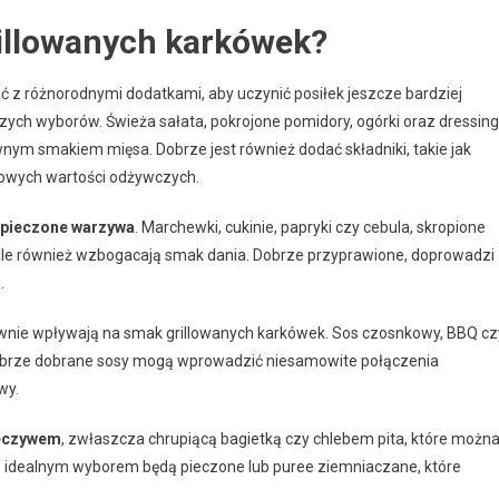
rillowanych karkówek?
ć z różnorodnymi dodatkami, aby uczynić posiłek jeszcze bardziej
zych wyborów. Świeża sałata, pokrojone pomidory, ogórki oraz dressing
wnym smakiem mięsa. Dobrze jest również dodać składniki, takie jak
kowych wartości odżywczych.
pieczone warzywa
. Marchewki, cukinie, papryki czy cebula, skropione
u, ale również wzbogacają smak dania. Dobrze przyprawione, doprowadzi
.
ywnie wpływają na smak grillowanych karkówek. Sos czosnkowy, BBQ cz
ć. Dobrze dobrane sosy mogą wprowadzić niesamowite połączenia
wy.
eczywem
, zwłaszcza chrupiącą bagietką czy chlebem pita, które możn
 idealnym wyborem będą pieczone lub puree ziemniaczane, które