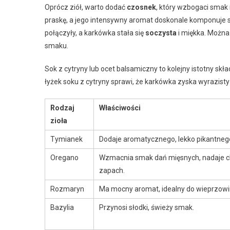
Oprócz ziół, warto dodać
czosnek
, który wzbogaci smak
praskę, a jego intensywny aromat doskonale komponuje 
połączyły, a karkówka stała się
soczysta
i miękka. Można
smaku.
Sok z cytryny lub ocet balsamiczny to kolejny istotny sk
łyżek soku z cytryny sprawi, że karkówka zyska wyrazisty 
Rodzaj
Właściwości
zioła
Tymianek
Dodaje aromatycznego, lekko pikantneg
Oregano
Wzmacnia smak dań mięsnych, nadaje c
zapach.
Rozmaryn
Ma mocny aromat, idealny do wieprzowi
Bazylia
Przynosi słodki, świeży smak.