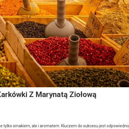
Karkówki Z Marynatą Ziołową
nie tylko smakiem, ale i aromatem. Kluczem do sukcesu jest odpowiedni