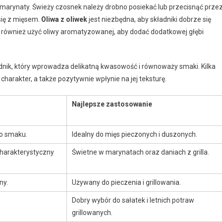
 marynaty. Świeży czosnek należy drobno posiekać lub przecisnąć prze
się z mięsem.
Oliwa z oliwek
jest niezbędna, aby składniki dobrze się
 również użyć oliwy aromatyzowanej, aby dodać dodatkowej głębi
ładnik, który wprowadza delikatną kwasowość i równoważy smaki. Kilka
charakter, a także pozytywnie wpłynie na jej teksturę.
Najlepsze zastosowanie
o smaku.
Idealny do mięs pieczonych i duszonych.
harakterystyczny
Świetne w marynatach oraz daniach z grilla.
ny.
Używany do pieczenia i grillowania.
Dobry wybór do sałatek i letnich potraw
grillowanych.