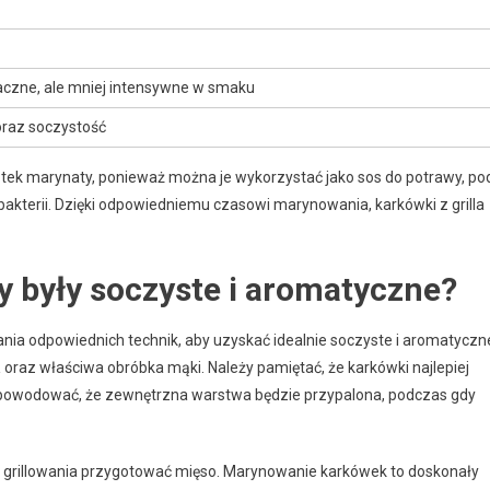
maczne, ale mniej intensywne w smaku
raz soczystość
tek marynaty, ponieważ można je wykorzystać jako sos do potrawy, po
akterii. Dzięki odpowiedniemu czasowi marynowania, karkówki z grilla
by były soczyste i aromatyczne?
nia odpowiednich technik, aby uzyskać idealnie soczyste i aromatyczn
a
oraz właściwa obróbka mąki. Należy pamiętać, że karkówki najlepiej
spowodować, że zewnętrzna warstwa będzie przypalona, podczas gdy
m grillowania przygotować mięso. Marynowanie karkówek to doskonały