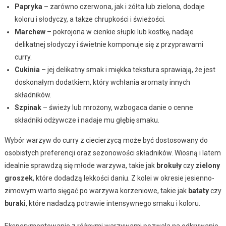
Papryka
– zarówno czerwona, jak i żółta lub zielona, dodaje
koloru i słodyczy, a także chrupkości i świeżości.
Marchew
– pokrojona w cienkie słupki lub kostkę, nadaje
delikatnej słodyczy i świetnie komponuje się z przyprawami
curry.
Cukinia
– jej delikatny smak i miękka tekstura sprawiają, że jest
doskonałym dodatkiem, który wchłania aromaty innych
składników.
Szpinak
– świeży lub mrożony, wzbogaca danie o cenne
składniki odżywcze i nadaje mu głębię smaku.
Wybór warzyw do curry z ciecierzycą może być dostosowany do
osobistych preferencji oraz sezonowości składników. Wiosną i latem
idealnie sprawdzą się młode warzywa, takie jak
brokuły
czy
zielony
groszek
, które dodadzą lekkości daniu. Z kolei w okresie jesienno-
zimowym warto sięgać po warzywa korzeniowe, takie jak
bataty
czy
buraki
, które nadadzą potrawie intensywnego smaku i koloru.
Eksperymentowanie z różnymi warzywami pozwala na odkrywanie