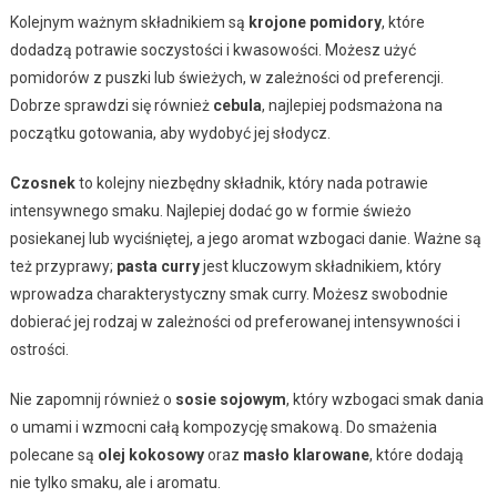
Kolejnym ważnym składnikiem są
krojone pomidory
, które
dodadzą potrawie soczystości i kwasowości. Możesz użyć
pomidorów z puszki lub świeżych, w zależności od preferencji.
Dobrze sprawdzi się również
cebula
, najlepiej podsmażona na
początku gotowania, aby wydobyć jej słodycz.
Czosnek
to kolejny niezbędny składnik, który nada potrawie
intensywnego smaku. Najlepiej dodać go w formie świeżo
posiekanej lub wyciśniętej, a jego aromat wzbogaci danie. Ważne są
też przyprawy;
pasta curry
jest kluczowym składnikiem, który
wprowadza charakterystyczny smak curry. Możesz swobodnie
dobierać jej rodzaj w zależności od preferowanej intensywności i
ostrości.
Nie zapomnij również o
sosie sojowym
, który wzbogaci smak dania
o umami i wzmocni całą kompozycję smakową. Do smażenia
polecane są
olej kokosowy
oraz
masło klarowane
, które dodają
nie tylko smaku, ale i aromatu.