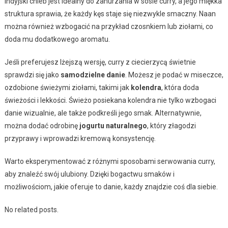
indyjski chleb jest idealny do zanurzania w sosie curry, a jego miękka
struktura sprawia, że każdy kęs staje się niezwykle smaczny. Naan
można również wzbogacić na przykład czosnkiem lub ziołami, co
doda mu dodatkowego aromatu.
Jeśli preferujesz lżejszą wersję, curry z ciecierzycą świetnie
sprawdzi się jako
samodzielne danie
. Możesz je podać w miseczce,
ozdobione świeżymi ziołami, takimi jak
kolendra
, która doda
świeżości i lekkości. Świeżo posiekana kolendra nie tylko wzbogaci
danie wizualnie, ale także podkreśli jego smak. Alternatywnie,
można dodać odrobinę
jogurtu naturalnego
, który złagodzi
przyprawy i wprowadzi kremową konsystencję.
Warto eksperymentować z różnymi sposobami serwowania curry,
aby znaleźć swój ulubiony. Dzięki bogactwu smaków i
możliwościom, jakie oferuje to danie, każdy znajdzie coś dla siebie.
No related posts.