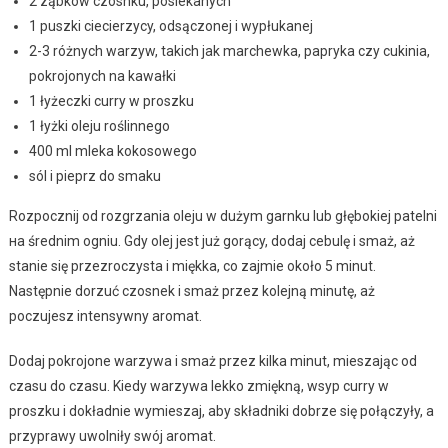
2 ząbków czosnku, posiekanych
1 puszki ciecierzycy, odsączonej i wypłukanej
2-3 różnych warzyw, takich jak marchewka, papryka czy cukinia,
pokrojonych na kawałki
1 łyżeczki curry w proszku
1 łyżki oleju roślinnego
400 ml mleka kokosowego
sól i pieprz do smaku
Rozpocznij od rozgrzania oleju w dużym garnku lub głębokiej patelni
на średnim ogniu. Gdy olej jest już gorący, dodaj cebulę i smaż, aż
stanie się przezroczysta i miękka, co zajmie około 5 minut.
Następnie dorzuć czosnek i smaż przez kolejną minutę, aż
poczujesz intensywny aromat.
Dodaj pokrojone warzywa i smaż przez kilka minut, mieszając od
czasu do czasu. Kiedy warzywa lekko zmiękną, wsyp curry w
proszku i dokładnie wymieszaj, aby składniki dobrze się połączyły, a
przyprawy uwolniły swój aromat.