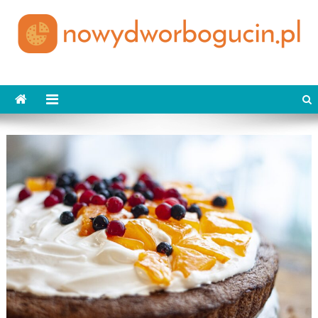
Skip
to
content
nowydworbogucin.pl