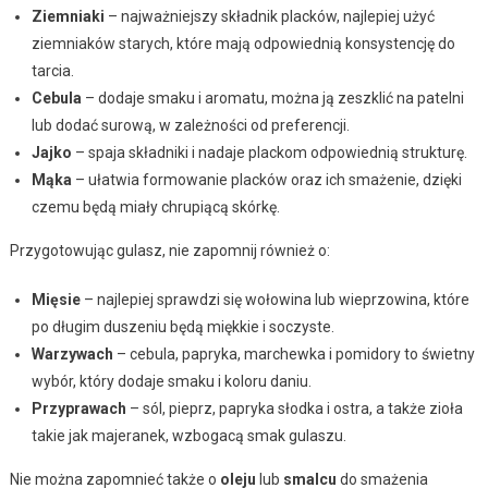
Ziemniaki
– najważniejszy składnik placków, najlepiej użyć
ziemniaków starych, które mają odpowiednią konsystencję do
tarcia.
Cebula
– dodaje smaku i aromatu, można ją zeszklić na patelni
lub dodać surową, w zależności od preferencji.
Jajko
– spaja składniki i nadaje plackom odpowiednią strukturę.
Mąka
– ułatwia formowanie placków oraz ich smażenie, dzięki
czemu będą miały chrupiącą skórkę.
Przygotowując gulasz, nie zapomnij również o:
Mięsie
– najlepiej sprawdzi się wołowina lub wieprzowina, które
po długim duszeniu będą miękkie i soczyste.
Warzywach
– cebula, papryka, marchewka i pomidory to świetny
wybór, który dodaje smaku i koloru daniu.
Przyprawach
– sól, pieprz, papryka słodka i ostra, a także zioła
takie jak majeranek, wzbogacą smak gulaszu.
Nie można zapomnieć także o
oleju
lub
smalcu
do smażenia