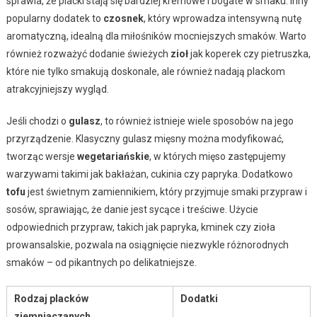
sprawia, że placki stają się bardziej kremowe i bogate w smaku. Inny
popularny dodatek to
czosnek
, który wprowadza intensywną nutę
aromatyczną, idealną dla miłośników mocniejszych smaków. Warto
również rozważyć dodanie świeżych
zioł
jak koperek czy pietruszka,
które nie tylko smakują doskonale, ale również nadają plackom
atrakcyjniejszy wygląd.
Jeśli chodzi o
gulasz
, to również istnieje wiele sposobów na jego
przyrządzenie. Klasyczny gulasz mięsny można modyfikować,
tworząc wersje
wegetariańskie
, w których mięso zastępujemy
warzywami takimi jak bakłażan, cukinia czy papryka. Dodatkowo
tofu
jest świetnym zamiennikiem, który przyjmuje smaki przypraw i
sosów, sprawiając, że danie jest sycące i treściwe. Użycie
odpowiednich przypraw, takich jak papryka, kminek czy zioła
prowansalskie, pozwala na osiągnięcie niezwykle różnorodnych
smaków – od pikantnych po delikatniejsze.
Rodzaj placków
Dodatki
ziemniaczanych