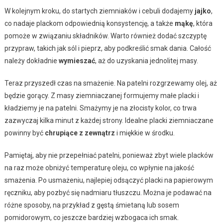
W kolejnym kroku, do startych ziemniaków i cebuli dodajemy
jajko
,
co nadaje plackom odpowiednią konsystencję, a także
mąkę
, która
pomoże w związaniu składników. Warto również dodać szczyptę
przypraw, takich jak sól i pieprz, aby podkreślić smak dania. Całość
należy dokładnie
wymieszać
, aż do uzyskania jednolitej masy.
Teraz przyszedł czas na smażenie. Na patelni rozgrzewamy olej, aż
będzie gorący. Z masy ziemniaczanej formujemy małe placki i
kładziemy je na patelni. Smażymy je na złocisty kolor, co trwa
zazwyczaj kilka minut z każdej strony. Idealne placki ziemniaczane
powinny być
chrupiące z zewnątrz
i miękkie w środku.
Pamiętaj, aby nie przepełniać patelni, ponieważ zbyt wiele placków
na raz może obniżyć temperaturę oleju, co wpłynie na jakość
smażenia. Po usmażeniu, najlepiej odsączyć placki na papierowym
ręczniku, aby pozbyć się nadmiaru tłuszczu. Można je podawać na
różne sposoby, na przykład z gęstą śmietaną lub sosem
pomidorowym, co jeszcze bardziej wzbogaca ich smak.