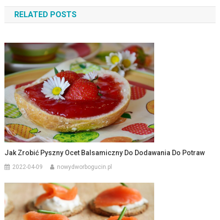
wpisu
RELATED POSTS
Jak Zrobić Pyszny Ocet Balsamiczny Do Dodawania Do Potraw
2022-04-09
nowydworbogucin.pl