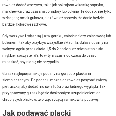
również dodać warzywa, takie jak pokrojona w kostkę papryka,
marchewka oraz czasami pomidory lub cukinię. Te dodatki nie tylko
wzbogacą smak gulaszu, ale również sprawią, że danie będzie
bardziej kolorowe i zdrowe.
Gdy warzywa i mięso są już w garnku, całość należy zalać wodą lub
bulionem, tak aby przykryć wszystkie składniki. Gulasz dusimy na
wolnym ogniu przez około 1,5 do 2 godzin, aż mięso stanie się
miękkie i soczyste. Warto w tym czasie od czasu do czasu
mieszkać, aby nic się nie przypaliło.
Gulasz najlepiej smakuje podany na gorąco z plackami
ziemniaczanymi. Po podaniu można go również posypać świeżą
pietruszką, aby dodać mu świeżości oraz ładnego wyglądu. Tak
przygotowany gulasz będzie doskonałym uzupełnieniem do
chrupiących placków, tworząc sycącą i smakowitą potrawę.
Jak podawać placki