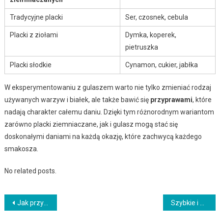
Tradycyjne placki
Ser, czosnek, cebula
Placki z ziołami
Dymka, koperek,
pietruszka
Placki słodkie
Cynamon, cukier, jabłka
W eksperymentowaniu z gulaszem warto nie tylko zmieniać rodzaj
używanych warzyw i białek, ale także bawić się
przyprawami
, które
nadają charakter całemu daniu. Dzięki tym różnorodnym wariantom
zarówno placki ziemniaczane, jak i gulasz mogą stać się
doskonałymi daniami na każdą okazję, które zachwycą każdego
smakosza.
No related posts.
Nawigacja
Jak przygotować grillowane kurczaki z orientalną marynatą
Szybkie i zdrowe przepisy na domowe krokiety z serem i szpinakiem