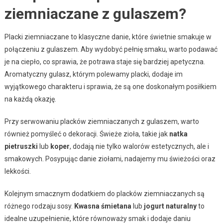
ziemniaczane z gulaszem?
Placki ziemniaczane to klasyczne danie, które świetnie smakuje w
połączeniu z gulaszem. Aby wydobyć pełnię smaku, warto podawać
je na ciepło, co sprawia, że potrawa staje się bardziej apetyczna.
Aromatyczny gulasz, którym polewamy placki, dodaje im
wyjątkowego charakteru i sprawia, że są one doskonałym posiłkiem
na każdą okazję.
Przy serwowaniu placków ziemniaczanych z gulaszem, warto
również pomyśleć o dekoracji. Świeże zioła, takie jak
natka
pietruszki
lub
koper
, dodają nie tylko walorów estetycznych, ale i
smakowych. Posypując danie ziołami, nadajemy mu świeżości oraz
lekkości.
Kolejnym smacznym dodatkiem do placków ziemniaczanych są
różnego rodzaju sosy.
Kwasna śmietana
lub
jogurt naturalny
to
idealne uzupełnienie, które równoważy smak i dodaje daniu