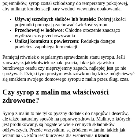
pojemników, syrop został schłodzony do temperatury pokojowej,
aby uniknąć kondensacji pary wodnej wewnątrz opakowania.
Używaj szczelnych słoików lub butelek:
Dobrej jakości
pojemniki pomagają zachować świeżość syropu.
Przechowuj w lodówce:
Chłodne otoczenie znacząco
wydłuża czas przechowywania.
Unikaj kontaktu z powietrzem:
Redukcja dostępu
powietrza zapobiega fermentacji.
Pamiętaj również o regularnym sprawdzaniu stanu syropu. Jeśli
zauważysz jakiekolwiek oznaki psucia, takie jak zjawisko
burzliwego osadu czy nieprzyjemny zapach, najlepiej jest go nie
spożywać. Dzięki tym prostym wskazówkom będziesz mógł cieszyć
się smakiem swojego domowego syropu z malin przez długi czas.
Czy syrop z malin ma właściwości
zdrowotne?
Syrop z malin to nie tylko pyszny dodatek do napojów i deserów,
ale także naturalny sposób na poprawę zdrowia. Maliny, z których
jest produkowany, są bogate w wiele cennych składników
odżywczych. Przede wszystkim, są źródłem witamin, takich jak
witamina C, która jest kluczowa dla wspierania
układu