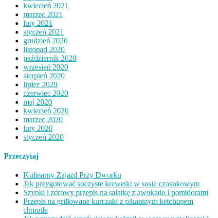
kwiecień 2021
marzec 2021
luty 2021
styczeń 2021
grudzień 2020
listopad 2020
październik 2020
wrzesień 2020
sierpień 2020
lipiec 2020
czerwiec 2020
maj 2020
kwiecień 2020
marzec 2020
luty 2020
styczeń 2020
Przeczytaj
Kulinarny Zajazd Przy Dworku
Jak przygotować soczyste krewetki w sosie czosnkowym
Szybki i zdrowy przepis na sałatkę z awokado i pomidorami
Przepis na grillowane kurczaki z pikantnym ketchupem
chipotle