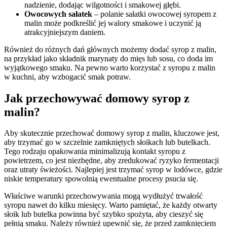
nadzienie, dodając wilgotności i smakowej głębi.
Owocowych sałatek
– polanie sałatki owocowej syropem z
malin może podkreślić jej walory smakowe i uczynić ją
atrakcyjniejszym daniem.
Również do różnych dań głównych możemy dodać syrop z malin,
na przykład jako składnik marynaty do mięs lub sosu, co doda im
wyjątkowego smaku. Na pewno warto korzystać z syropu z malin
w kuchni, aby wzbogacić smak potraw.
Jak przechowywać domowy syrop z
malin?
Aby skutecznie przechować domowy syrop z malin, kluczowe jest,
aby trzymać go w szczelnie zamkniętych słoikach lub butelkach.
Tego rodzaju opakowania minimalizują kontakt syropu z
powietrzem, co jest niezbędne, aby zredukować ryzyko fermentacji
oraz utraty świeżości. Najlepiej jest trzymać syrop w lodówce, gdzie
niskie temperatury spowolnią ewentualne procesy psucia się.
Właściwe warunki przechowywania mogą wydłużyć trwałość
syropu nawet do kilku miesięcy. Warto pamiętać, że każdy otwarty
słoik lub butelka powinna być szybko spożyta, aby cieszyć się
pełnią smaku. Należy również upewnić się, że przed zamknięciem