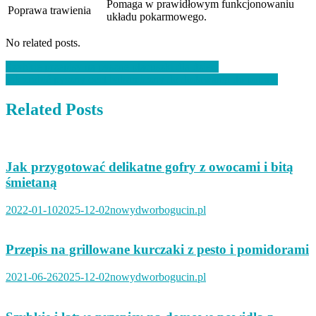
Pomaga w prawidłowym funkcjonowaniu
Poprawa trawienia
układu pokarmowego.
No related posts.
Nawigacja
Szybkie przepisy na pyszne placuszki dla dzieci
Jak zrobić pyszny ocet balsamiczny do dodawania do potraw
wpisu
Related Posts
Jak przygotować delikatne gofry z owocami i bitą
śmietaną
2022-01-10
2025-12-02
nowydworbogucin.pl
Przepis na grillowane kurczaki z pesto i pomidorami
2021-06-26
2025-12-02
nowydworbogucin.pl