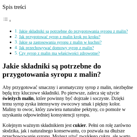
Spis treści
Jakie składniki są potrzebne do przygotowania syropu z malin?
Jak przygotować syrop z malin krok po kroku?
Jakie są zastosowania syropu z malin w kuchni?
Jak przechowywać domowy syrop z malin?
Czy syrop z malin ma właściwości zdrowotne?
Jakie składniki są potrzebne do
przygotowania syropu z malin?
Aby przygotować smaczny i aromatyczny syrop z malin, niezbędne
będą trzy kluczowe składniki. Po pierwsze, zaleca się użycie
świeżych malin
, które powinny być dojrzałe i soczyste. Dzięki
temu syrop zyska intensywny owocowy smak i piękny kolor.
Maliny to owoc, który zawiera naturalne pektyny, co pomoże w
uzyskaniu odpowiedniej konsystencji syropu.
Kolejnym ważnym składnikiem jest
cukier
. Pełni on rolę zarówno
słodzika, jak i naturalnego konserwantu, co pozwala na dłuższe
przechowywanie syropu. Możesz użyć zwykłego cukru, ale warto