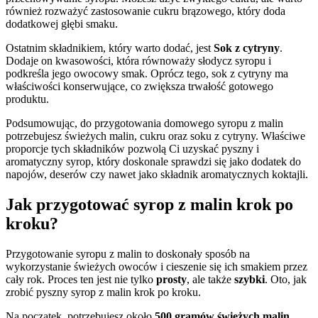
również rozważyć zastosowanie cukru brązowego, który doda
dodatkowej głębi smaku.
Ostatnim składnikiem, który warto dodać, jest
Sok z cytryny
.
Dodaje on kwasowości, która równoważy słodycz syropu i
podkreśla jego owocowy smak. Oprócz tego, sok z cytryny ma
właściwości konserwujące, co zwiększa trwałość gotowego
produktu.
Podsumowując, do przygotowania domowego syropu z malin
potrzebujesz świeżych malin, cukru oraz soku z cytryny. Właściwe
proporcje tych składników pozwolą Ci uzyskać pyszny i
aromatyczny syrop, który doskonale sprawdzi się jako dodatek do
napojów, deserów czy nawet jako składnik aromatycznych koktajli.
Jak przygotować syrop z malin krok po
kroku?
Przygotowanie syropu z malin to doskonały sposób na
wykorzystanie świeżych owoców i cieszenie się ich smakiem przez
cały rok. Proces ten jest nie tylko
prosty
, ale także
szybki
. Oto, jak
zrobić pyszny syrop z malin krok po kroku.
Na początek, potrzebujesz około
500 gramów świeżych malin
.