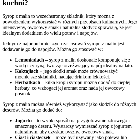
kuchni?
Syrop z malin to wszechstronny składnik, który można z
powodzeniem wykorzystać w różnych przepisach kulinarnych. Jego
intensywny, owocowy smak i naturalna słodycz sprawiają, że jest
idealnym dodatkiem do wielu potraw i napojów.
Jednym z najpopularniejszych zastosowań syropu z malin jest
dodawanie go do napojów. Można go stosować w:
Lemoniadach
– syrop z malin doskonale komponuje się z
wodą i cytryną, tworząc orzeźwiający napój idealny na lato.
Koktajlach
– jego słodki smak może zrównoważyć
mocniejsze składniki, nadając drinkom lekkości.
Herbatkach
– kilka kropli syropu można dodać do ciepłej
herbaty, co wzbogaci jej aromat oraz nada jej owocowy
posmak.
Syrop z malin można również wykorzystać jako słodzik do różnych
deserów. Można go dodać do:
Jogurtu
– to szybki sposób na przygotowanie zdrowego i
smacznego deseru. Wystarczy wymieszać syrop z jogurtem
naturalnym, aby uzyskać pyszny, owocowy smak.
Ciast i ciasteczek
– może być używany jako polewa lub