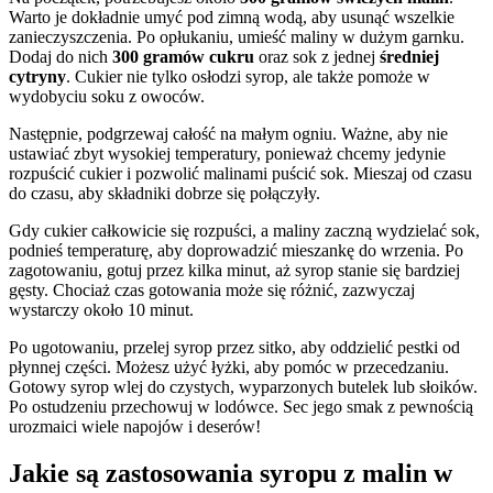
Warto je dokładnie umyć pod zimną wodą, aby usunąć wszelkie
zanieczyszczenia. Po opłukaniu, umieść maliny w dużym garnku.
Dodaj do nich
300 gramów cukru
oraz sok z jednej
średniej
cytryny
. Cukier nie tylko osłodzi syrop, ale także pomoże w
wydobyciu soku z owoców.
Następnie, podgrzewaj całość na małym ogniu. Ważne, aby nie
ustawiać zbyt wysokiej temperatury, ponieważ chcemy jedynie
rozpuścić cukier i pozwolić malinami puścić sok. Mieszaj od czasu
do czasu, aby składniki dobrze się połączyły.
Gdy cukier całkowicie się rozpuści, a maliny zaczną wydzielać sok,
podnieś temperaturę, aby doprowadzić mieszankę do wrzenia. Po
zagotowaniu, gotuj przez kilka minut, aż syrop stanie się bardziej
gęsty. Chociaż czas gotowania może się różnić, zazwyczaj
wystarczy około 10 minut.
Po ugotowaniu, przelej syrop przez sitko, aby oddzielić pestki od
płynnej części. Możesz użyć łyżki, aby pomóc w przecedzaniu.
Gotowy syrop wlej do czystych, wyparzonych butelek lub słoików.
Po ostudzeniu przechowuj w lodówce. Sec jego smak z pewnością
urozmaici wiele napojów i deserów!
Jakie są zastosowania syropu z malin w