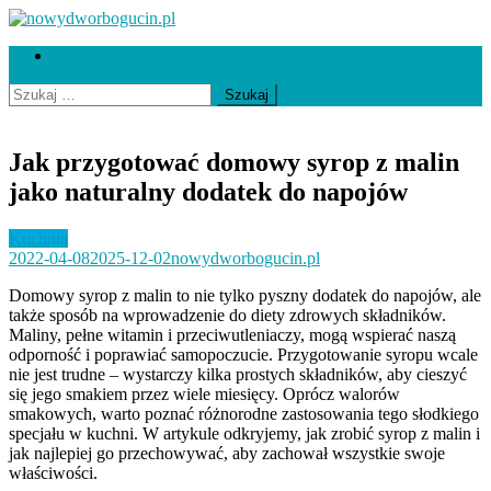
Skip
to
nowydworbogucin.pl
Współpraca i kontakt
content
Szukaj:
Jak przygotować domowy syrop z malin
jako naturalny dodatek do napojów
Kuchnia
2022-04-08
2025-12-02
nowydworbogucin.pl
Domowy syrop z malin to nie tylko pyszny dodatek do napojów, ale
także sposób na wprowadzenie do diety zdrowych składników.
Maliny, pełne witamin i przeciwutleniaczy, mogą wspierać naszą
odporność i poprawiać samopoczucie. Przygotowanie syropu wcale
nie jest trudne – wystarczy kilka prostych składników, aby cieszyć
się jego smakiem przez wiele miesięcy. Oprócz walorów
smakowych, warto poznać różnorodne zastosowania tego słodkiego
specjału w kuchni. W artykule odkryjemy, jak zrobić syrop z malin i
jak najlepiej go przechowywać, aby zachował wszystkie swoje
właściwości.