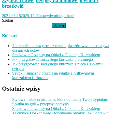
Szybkie i łatwe przepisy na domowe powidła z
brzoskwiń
2021-03-18
2025-12-02
nowydworbogucin.pl
Szukaj
Szukaj
Kulinaria
Jak zrobić domowy ocet z miodu jako zdrowsza alternatywa
dla innych octów
Smakowite Przepisy na Obiad z Cukinią i Kurczakiem
Jak przygotować soczystego kurczaka pieczonego
Jak przygotować soczystego kurczaka z pieca z ziołami i
cytryną
Szybki i smaczny przepis na sałatkę z grillowanym
kurczakiem i arbuzem
Ostatnie wpisy
Stylowe meble sypialniane, które odmienią Twoją sypialnię
Sałatka na grill – przepisy, pomysły
Smakowite Przepisy na Obiad z Cukinią i Kurczakiem
Tajemnice Doskonałego Dopełnienia Smaku: Jak Doprawić