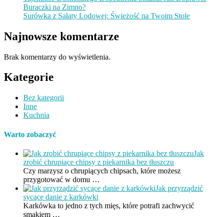
Buraczki na Zimno?
Surówka z Sałaty Lodowej: Świeżość na Twoim Stole
Najnowsze komentarze
Brak komentarzy do wyświetlenia.
Kategorie
Bez kategorii
Inne
Kuchnia
Warto zobaczyć
Jak
zrobić chrupiące chipsy z piekarnika bez tłuszczu
Czy marzysz o chrupiących chipsach, które możesz
przygotować w domu …
Jak przyrządzić
sycące danie z karkówki
Karkówka to jedno z tych mięs, które potrafi zachwycić
smakiem …