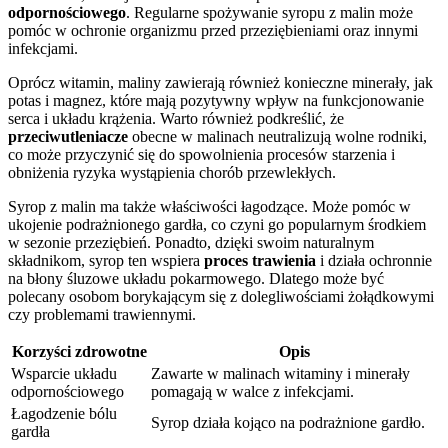
odpornościowego
. Regularne spożywanie syropu z malin może
pomóc w ochronie organizmu przed przeziębieniami oraz innymi
infekcjami.
Oprócz witamin, maliny zawierają również konieczne minerały, jak
potas i magnez, które mają pozytywny wpływ na funkcjonowanie
serca i układu krążenia. Warto również podkreślić, że
przeciwutleniacze
obecne w malinach neutralizują wolne rodniki,
co może przyczynić się do spowolnienia procesów starzenia i
obniżenia ryzyka wystąpienia chorób przewlekłych.
Syrop z malin ma także właściwości łagodzące. Może pomóc w
ukojenie podrażnionego gardła, co czyni go popularnym środkiem
w sezonie przeziębień. Ponadto, dzięki swoim naturalnym
składnikom, syrop ten wspiera
proces trawienia
i działa ochronnie
na błony śluzowe układu pokarmowego. Dlatego może być
polecany osobom borykającym się z dolegliwościami żołądkowymi
czy problemami trawiennymi.
Korzyści zdrowotne
Opis
Wsparcie układu
Zawarte w malinach witaminy i minerały
odpornościowego
pomagają w walce z infekcjami.
Łagodzenie bólu
Syrop działa kojąco na podrażnione gardło.
gardła