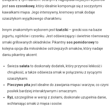
jest
sos czosnkowy
, który idealnie komponuje się z soczystymi
kawałkami mięsa. Jego intensywny, kremowy smak dodaje
szaszłykom wyjątkowego charakteru.
Innym znakomitym wyborem jest
tzatziki
– grecki sos na bazie
jogurtu, ogórków i czosnku. Jest odświeżający i świetnie równoważy
smaki grillowanych składników. Pikantny
sos pomidorowy
to
kolejna opcja dla miłośników ostrzejszych smaków, który nadaje
daniu pikantny akcent.
Świeża
sałata
to doskonały dodatek, który przynosi lekkość i
chrupkość, a także odświeża smak w połączeniu z sycącymi
szaszłykami.
Pieczywo pita
jest idealne do zawijania mięsa i warzyw, co czyni
posiłek bardziej interaktywnym i smacznym.
Ryż
, szczególnie w wersji z ziołami, doskonale uzupełnia danie,
wchłaniając smaki z mięsa i sosów.