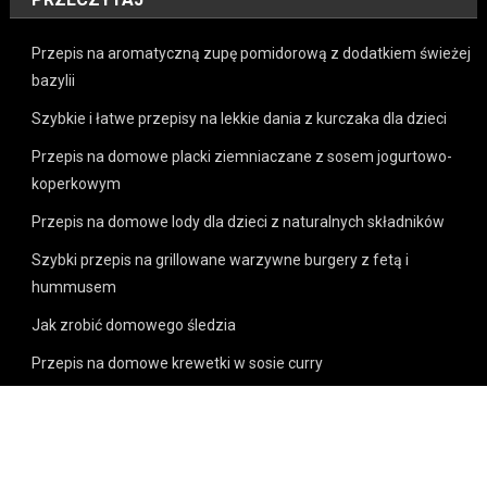
Przepis na aromatyczną zupę pomidorową z dodatkiem świeżej
bazylii
Szybkie i łatwe przepisy na lekkie dania z kurczaka dla dzieci
Przepis na domowe placki ziemniaczane z sosem jogurtowo-
koperkowym
Przepis na domowe lody dla dzieci z naturalnych składników
Szybki przepis na grillowane warzywne burgery z fetą i
hummusem
Jak zrobić domowego śledzia
Przepis na domowe krewetki w sosie curry
Szybkie przepisy na domowe guacamole z dodatkiem owoców
Szybkie i łatwe przepisy na domowe przecierki z pomidorów
Szybkie przepisy na pyszne i zdrowe przekąski na imprezę dla