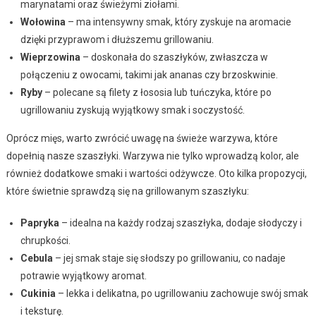
marynatami oraz świeżymi ziołami.
Wołowina
– ma intensywny smak, który zyskuje na aromacie
dzięki przyprawom i dłuższemu grillowaniu.
Wieprzowina
– doskonała do szaszłyków, zwłaszcza w
połączeniu z owocami, takimi jak ananas czy brzoskwinie.
Ryby
– polecane są filety z łososia lub tuńczyka, które po
ugrillowaniu zyskują wyjątkowy smak i soczystość.
Oprócz mięs, warto zwrócić uwagę na świeże warzywa, które
dopełnią nasze szaszłyki. Warzywa nie tylko wprowadzą kolor, ale
również dodatkowe smaki i wartości odżywcze. Oto kilka propozycji,
które świetnie sprawdzą się na grillowanym szaszłyku:
Papryka
– idealna na każdy rodzaj szaszłyka, dodaje słodyczy i
chrupkości.
Cebula
– jej smak staje się słodszy po grillowaniu, co nadaje
potrawie wyjątkowy aromat.
Cukinia
– lekka i delikatna, po ugrillowaniu zachowuje swój smak
i teksturę.