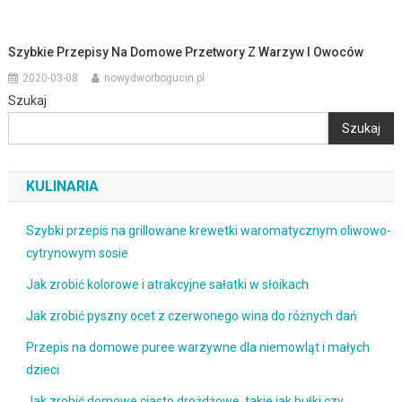
Szybkie Przepisy Na Domowe Przetwory Z Warzyw I Owoców
2020-03-08
nowydworbogucin.pl
Szukaj
Szukaj
KULINARIA
Szybki przepis na grillowane krewetki waromatycznym oliwowo-
cytrynowym sosie
Jak zrobić kolorowe i atrakcyjne sałatki w słoikach
Jak zrobić pyszny ocet z czerwonego wina do różnych dań
Przepis na domowe puree warzywne dla niemowląt i małych
dzieci
Jak zrobić domowe ciasto drożdżowe, takie jak bułki czy