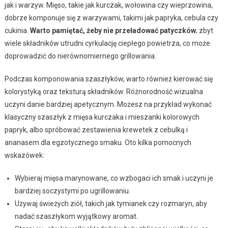
jak i warzyw. Mięso, takie jak kurczak, wołowina czy wieprzowina,
dobrze komponuje się z warzywami, takimi jak papryka, cebula czy
cukinia.
Warto pamiętać, żeby nie przeładować patyczków
; zbyt
wiele składników utrudni cyrkulację ciepłego powietrza, co może
doprowadzić do nierównomiernego grillowania.
Podczas komponowania szaszłyków, warto również kierować się
kolorystyką oraz teksturą składników. Różnorodność wizualna
uczyni danie bardziej apetycznym. Możesz na przykład wykonać
klasyczny szaszłyk z mięsa kurczaka i mieszanki kolorowych
papryk, albo spróbować zestawienia krewetek z cebulką i
ananasem dla egzotycznego smaku. Oto kilka pomocnych
wskazówek:
Wybieraj mięsa marynowane, co wzbogaci ich smak i uczyni je
bardziej soczystymi po ugrillowaniu.
Używaj świeżych ziół, takich jak tymianek czy rozmaryn, aby
nadać szaszłykom wyjątkowy aromat.