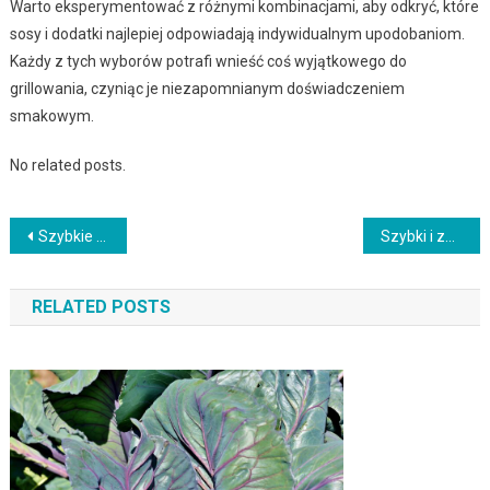
Warto eksperymentować z różnymi kombinacjami, aby odkryć, które
sosy i dodatki najlepiej odpowiadają indywidualnym upodobaniom.
Każdy z tych wyborów potrafi wnieść coś wyjątkowego do
grillowania, czyniąc je niezapomnianym doświadczeniem
smakowym.
No related posts.
Nawigacja
Szybkie przepisy na domowe guacamole z dodatkiem owoców
Szybki i zdrowy przepis na grillowane warzywne burgery z falafelem
wpisu
RELATED POSTS