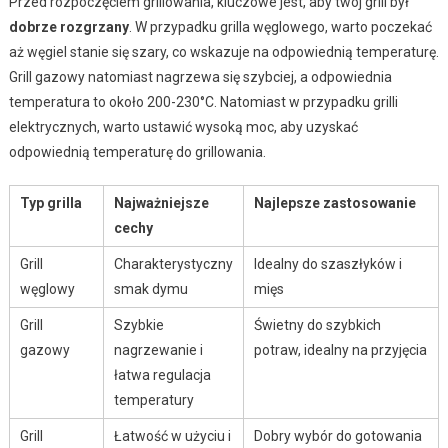
Przed rozpoczęciem grillowania, kluczowe jest, aby twój grill był
dobrze rozgrzany
. W przypadku grilla węglowego, warto poczekać
aż węgiel stanie się szary, co wskazuje na odpowiednią temperaturę.
Grill gazowy natomiast nagrzewa się szybciej, a odpowiednia
temperatura to około 200-230°C. Natomiast w przypadku grilli
elektrycznych, warto ustawić wysoką moc, aby uzyskać
odpowiednią temperaturę do grillowania.
Typ grilla
Najważniejsze
Najlepsze zastosowanie
cechy
Grill
Charakterystyczny
Idealny do szaszłyków i
węglowy
smak dymu
mięs
Grill
Szybkie
Świetny do szybkich
gazowy
nagrzewanie i
potraw, idealny na przyjęcia
łatwa regulacja
temperatury
Grill
Łatwość w użyciu i
Dobry wybór do gotowania