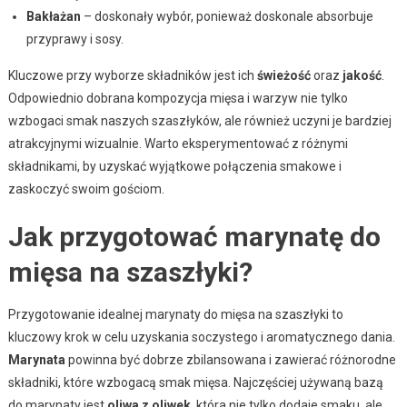
Bakłażan
– doskonały wybór, ponieważ doskonale absorbuje
przyprawy i sosy.
Kluczowe przy wyborze składników jest ich
świeżość
oraz
jakość
.
Odpowiednio dobrana kompozycja mięsa i warzyw nie tylko
wzbogaci smak naszych szaszłyków, ale również uczyni je bardziej
atrakcyjnymi wizualnie. Warto eksperymentować z różnymi
składnikami, by uzyskać wyjątkowe połączenia smakowe i
zaskoczyć swoim gościom.
Jak przygotować marynatę do
mięsa na szaszłyki?
Przygotowanie idealnej marynaty do mięsa na szaszłyki to
kluczowy krok w celu uzyskania soczystego i aromatycznego dania.
Marynata
powinna być dobrze zbilansowana i zawierać różnorodne
składniki, które wzbogacą smak mięsa. Najczęściej używaną bazą
do marynaty jest
oliwa z oliwek
, która nie tylko dodaje smaku, ale