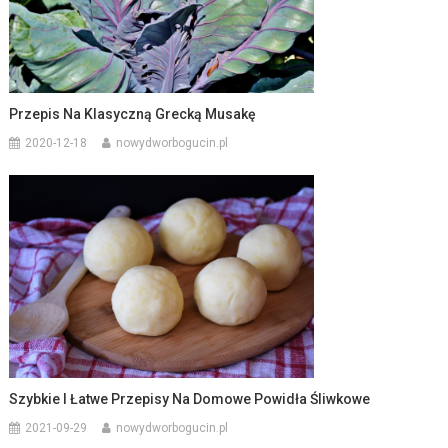
Przepis Na Klasyczną Grecką Musakę
2020-12-18
nowydworbogucin.pl
Szybkie I Łatwe Przepisy Na Domowe Powidła Śliwkowe
2021-09-29
nowydworbogucin.pl