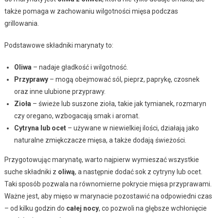
także pomaga w zachowaniu wilgotności mięsa podczas
grillowania.
Podstawowe składniki marynaty to:
Oliwa
– nadaje gładkość i wilgotność.
Przyprawy
– mogą obejmować sól, pieprz, paprykę, czosnek
oraz inne ulubione przyprawy.
Zioła
– świeże lub suszone zioła, takie jak tymianek, rozmaryn
czy oregano, wzbogacają smak i aromat.
Cytryna lub ocet
– używane w niewielkiej ilości, działają jako
naturalne zmiękczacze mięsa, a także dodają świeżości.
Przygotowując marynatę, warto najpierw wymieszać wszystkie
suche składniki z
oliwą
, a następnie dodać sok z cytryny lub ocet.
Taki sposób pozwala na równomierne pokrycie mięsa przyprawami.
Ważne jest, aby mięso w marynacie pozostawić na odpowiedni czas
– od kilku godzin do
całej nocy
, co pozwoli na głębsze wchłonięcie