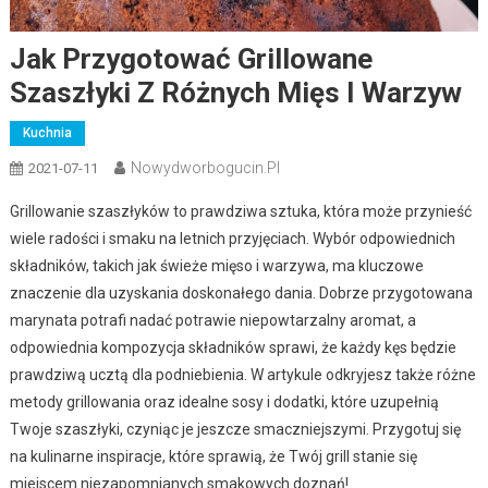
Jak Przygotować Grillowane
Szaszłyki Z Różnych Mięs I Warzyw
Kuchnia
Nowydworbogucin.pl
2021-07-11
Grillowanie szaszłyków to prawdziwa sztuka, która może przynieść
wiele radości i smaku na letnich przyjęciach. Wybór odpowiednich
składników, takich jak świeże mięso i warzywa, ma kluczowe
znaczenie dla uzyskania doskonałego dania. Dobrze przygotowana
marynata potrafi nadać potrawie niepowtarzalny aromat, a
odpowiednia kompozycja składników sprawi, że każdy kęs będzie
prawdziwą ucztą dla podniebienia. W artykule odkryjesz także różne
metody grillowania oraz idealne sosy i dodatki, które uzupełnią
Twoje szaszłyki, czyniąc je jeszcze smaczniejszymi. Przygotuj się
na kulinarne inspiracje, które sprawią, że Twój grill stanie się
miejscem niezapomnianych smakowych doznań!