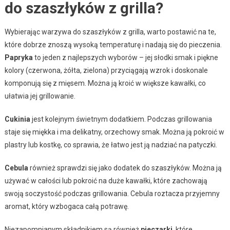
do szaszłyków z grilla?
Wybierając warzywa do szaszłyków z grilla, warto postawić na te,
które dobrze znoszą wysoką temperaturę i nadają się do pieczenia.
Papryka
to jeden z najlepszych wyborów – jej słodki smak i piękne
kolory (czerwona, żółta, zielona) przyciągają wzrok i doskonale
komponują się z mięsem. Można ją kroić w większe kawałki, co
ułatwia jej grillowanie.
Cukinia
jest kolejnym świetnym dodatkiem. Podczas grillowania
staje się miękka i ma delikatny, orzechowy smak. Można ją pokroić w
plastry lub kostkę, co sprawia, że łatwo jest ją nadziać na patyczki.
Cebula
również sprawdzi się jako dodatek do szaszłyków. Można ją
używać w całości lub pokroić na duże kawałki, które zachowają
swoją soczystość podczas grillowania. Cebula roztacza przyjemny
aromat, który wzbogaca całą potrawę.
Niezapomnianym składnikiem są również
pieczarki
, które