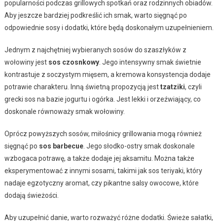
popularności podczas grillowych spotkań oraz rodzinnych obiadów.
Aby jeszcze bardziej podkreślić ich smak, warto sięgnąć po
odpowiednie sosy i dodatki, które będą doskonałym uzupełnieniem.
Jednym z najchętniej wybieranych sosów do szaszłyków z
wołowiny jest
sos czosnkowy
. Jego intensywny smak świetnie
kontrastuje z soczystym mięsem, a kremowa konsystencja dodaje
potrawie charakteru. Inną świetną propozycją jest
tzatziki
, czyli
grecki sos na bazie jogurtu i ogórka. Jest lekki i orzeźwiający, co
doskonale równoważy smak wołowiny.
Oprócz powyższych sosów, miłośnicy grillowania mogą również
sięgnąć po
sos barbecue
. Jego słodko-ostry smak doskonale
wzbogaca potrawę, a także dodaje jej aksamitu. Można także
eksperymentować z innymi sosami, takimi jak sos teriyaki, który
nadaje egzotyczny aromat, czy pikantne salsy owocowe, które
dodają świeżości.
Aby uzupełnić danie, warto rozważyć różne dodatki. Świeże sałatki,