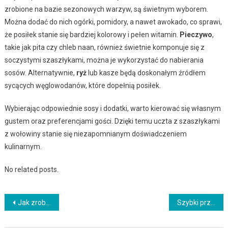
zrobione na bazie sezonowych warzyw, są świetnym wyborem.
Można dodać do nich ogórki, pomidory, a nawet awokado, co sprawi,
że posiłek stanie się bardziej kolorowy i pełen witamin.
Pieczywo
,
takie jak pita czy chleb naan, również świetnie komponuje się z
soczystymi szaszłykami, można je wykorzystać do nabierania
sosów. Alternatywnie,
ryż
lub kasze będą doskonałym źródłem
sycących węglowodanów, które dopełnią posiłek.
Wybierając odpowiednie sosy i dodatki, warto kierować się własnym
gustem oraz preferencjami gości. Dzięki temu uczta z szaszłykami
z wołowiny stanie się niezapomnianym doświadczeniem
kulinarnym.
No related posts.
Nawigacja
Jak zrobić kremową zupę z cukinii i miętą
Szybki przepis na grillowane kurczaki z miodem i imbirem
wpisu