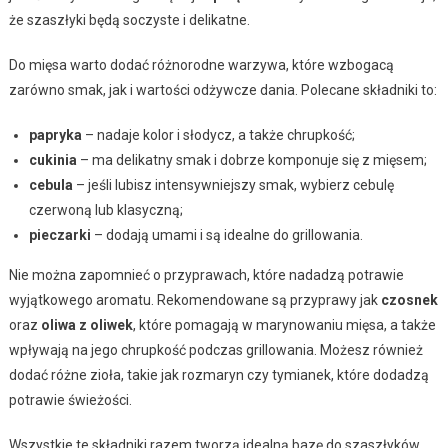
że szaszłyki będą soczyste i delikatne.
Do mięsa warto dodać różnorodne warzywa, które wzbogacą
zarówno smak, jak i wartości odżywcze dania. Polecane składniki to:
papryka
– nadaje kolor i słodycz, a także chrupkość;
cukinia
– ma delikatny smak i dobrze komponuje się z mięsem;
cebula
– jeśli lubisz intensywniejszy smak, wybierz cebulę
czerwoną lub klasyczną;
pieczarki
– dodają umami i są idealne do grillowania.
Nie można zapomnieć o przyprawach, które nadadzą potrawie
wyjątkowego aromatu. Rekomendowane są przyprawy jak
czosnek
oraz
oliwa z oliwek
, które pomagają w marynowaniu mięsa, a także
wpływają na jego chrupkość podczas grillowania. Możesz również
dodać różne zioła, takie jak rozmaryn czy tymianek, które dodadzą
potrawie świeżości.
Wszystkie te składniki razem tworzą idealną bazę do szaszłyków,