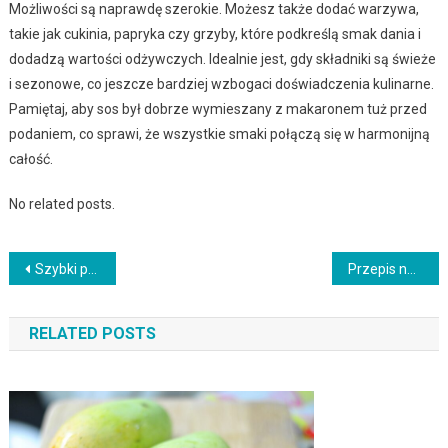
Możliwości są naprawdę szerokie. Możesz także dodać warzywa,
takie jak cukinia, papryka czy grzyby, które podkreślą smak dania i
dodadzą wartości odżywczych. Idealnie jest, gdy składniki są świeże
i sezonowe, co jeszcze bardziej wzbogaci doświadczenia kulinarne.
Pamiętaj, aby sos był dobrze wymieszany z makaronem tuż przed
podaniem, co sprawi, że wszystkie smaki połączą się w harmonijną
całość.
No related posts.
Nawigacja
Szybki przepis na grillowane szaszłyki z kurczakiem i ananasem
Przepis na domowe paluszki rybne z chrupiącą panierką dla dzieci
wpisu
RELATED POSTS