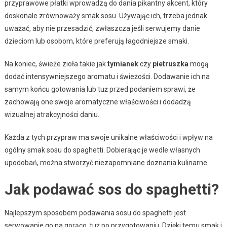
przyprawowe płatki wprowadzą do dania pikantny akcent, który
doskonale zrównoważy smak sosu. Używając ich, trzeba jednak
uważać, aby nie przesadzić, zwłaszcza jeśli serwujemy danie
dzieciom lub osobom, które preferują łagodniejsze smaki.
Na koniec, świeże zioła takie jak
tymianek
czy
pietruszka
mogą
dodać intensywniejszego aromatu i świeżości. Dodawanie ich na
samym końcu gotowania lub tuż przed podaniem sprawi, że
zachowają one swoje aromatyczne właściwości i dodadzą
wizualnej atrakcyjności daniu.
Każda z tych przypraw ma swoje unikalne właściwości i wpływ na
ogólny smak sosu do spaghetti. Dobierając je wedle własnych
upodobań, można stworzyć niezapomniane doznania kulinarne.
Jak podawać sos do spaghetti?
Najlepszym sposobem podawania sosu do spaghetti jest
serwowanie go na gorąco, tuż po przygotowaniu. Dzięki temu smak i