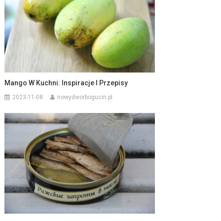
Mango W Kuchni: Inspiracje I Przepisy
2023-11-08
nowydworbogucin.pl