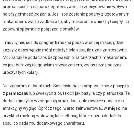
aromat sosu są najbardziej intensywne, co zdecydowanie wpływa
na przyjemność jedzenia. Jeśli sos zostanie podany z ugotowanym
makaronem, warto zadbać o to, aby makaron również był ciepły, co
zapewni optymalne połączenie smaków.
Tradycyjnie, sos do spaghetti można podać w dużej misce, gdzie
każdy z gości będzie mógł nałożyć tyle sosu, ile uzna za stosowne.
Można także podać sos bezpośrednio na talerzach z makaronem,
co jest bardziej eleganckim rozwiązaniem, zwłaszcza podczas
uroczystych kolacji.
Nie zapomnij o dodatkach! Sos doskonale komponuje się z posypką
z
parmezanu
lub świeżych ziół, takich jak bazylia czy pietruszka. Te
dodatki nie tylko wzbogacają smak dania, ale również nadają mu
atrakcyjny wygląd. Oprócz tego, warto zainwestować w
mięso
, na
przykład mieloną wołowinę lub kiełbasę, które można dodać do
sosu, co nada mu dodatkowego charakteru.