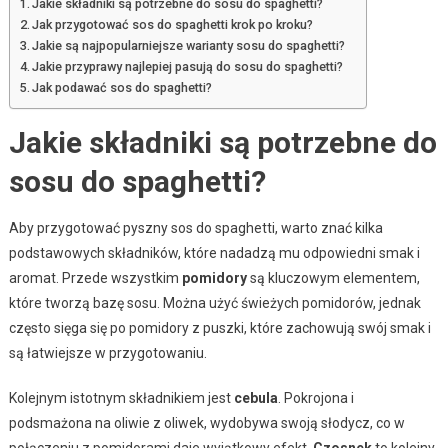
Jakie składniki są potrzebne do sosu do spaghetti?
Jak przygotować sos do spaghetti krok po kroku?
Jakie są najpopularniejsze warianty sosu do spaghetti?
Jakie przyprawy najlepiej pasują do sosu do spaghetti?
Jak podawać sos do spaghetti?
Jakie składniki są potrzebne do
sosu do spaghetti?
Aby przygotować pyszny sos do spaghetti, warto znać kilka
podstawowych składników, które nadadzą mu odpowiedni smak i
aromat. Przede wszystkim
pomidory
są kluczowym elementem,
które tworzą bazę sosu. Można użyć świeżych pomidorów, jednak
często sięga się po pomidory z puszki, które zachowują swój smak i
są łatwiejsze w przygotowaniu.
Kolejnym istotnym składnikiem jest
cebula
. Pokrojona i
podsmażona na oliwie z oliwek, wydobywa swoją słodycz, co w
połączeniu z pomidorami daje wyjątkowy efekt.
Czosnek
to kolejny