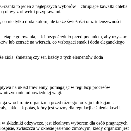
. Grzanki to jeden z najlepszych wyborów – chrupiące kawałki chleba
iną oliwy z oliwek i przyprawami.
 co nie tylko doda koloru, ale także świeżości oraz intensywności
a etapie gotowania, jak i bezpośrednio przed podaniem, aby uzyskać
łków lub zetrzeć na wierzch, co wzbogaci smak i doda eleganckiego
e zioła, śmietanę czy ser, każdy z tych elementów doda
wpływa na układ trawienny, pomagając w regulacji procesów
 w utrzymaniu odpowiedniej wagi.
aga w ochronie organizmu przed różnego rodzaju infekcjami.
takie jak potas, który jest ważny dla regulacji ciśnienia krwi i
e w składniki odżywcze, jest idealnym wyborem dla osób pragnących
łospisie, zwłaszcza w okresie jesienno-zimowym, kiedy organizm jest