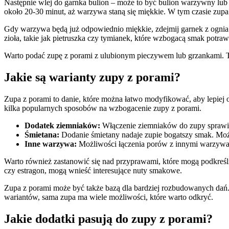
Następnie wlej do garnka bulion – może to być bulion warzywny lub m
około 20-30 minut, aż warzywa staną się miękkie. W tym czasie zupa
Gdy warzywa będą już odpowiednio miękkie, zdejmij garnek z ognia. 
zioła, takie jak pietruszka czy tymianek, które wzbogacą smak potraw
Warto podać zupę z porami z ulubionym pieczywem lub grzankami. T
Jakie są warianty zupy z porami?
Zupa z porami to danie, które można łatwo modyfikować, aby lepiej o
kilka popularnych sposobów na wzbogacenie zupy z porami.
Dodatek ziemniaków:
Włączenie ziemniaków do zupy sprawia, 
Śmietana:
Dodanie śmietany nadaje zupie bogatszy smak. Możn
Inne warzywa:
Możliwości łączenia porów z innymi warzywami 
Warto również zastanowić się nad przyprawami, które mogą podkreślić
czy estragon, mogą wnieść interesujące nuty smakowe.
Zupa z porami może być także bazą dla bardziej rozbudowanych dań. 
wariantów, sama zupa ma wiele możliwości, które warto odkryć.
Jakie dodatki pasują do zupy z porami?