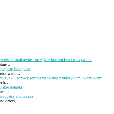
rzepis na smakowite szaszłyki z kurczakiem i warzywami
etnie …
paghetti bolognese
 serca wielu …
Szybki i zdrowy przepis na sałatkę z tuńczykiem i warzywami
tych, …
olskie gołąbki
kuchni, …
nuggetsy z kurczaka
no dzieci, …