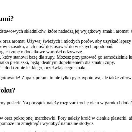
rami?
stawowych składników, które nadadzą jej wyjątkowy smak i aromat. O
ak oraz aromat. Używaj świeżych i młodych porów, aby uzyskać lepszy 
bków czosnku, a ich ilość dostosować do własnych upodobań.
bogaca zupę o dodatkowe wartości odżywcze.
y, który stanowi bazę dla zupy. Możesz przygotować go samodzielnie l
y natka pietruszki, będą idealnym dopełnieniem dla smaku zupy.
ć i doda zupie lekkiego, orzeźwiającego smaku.
 gotowanie! Zupa z porami to nie tylko pysznypotrawa, ale także zdrow
roku?
y posiłek. Na początek należy rozgrzać trochę oleju w garnku i dodać
w oraz pokrojonej marchewki. Pory należy kroić w cienkie plasterki,
o pomoże im zmięknąć i wydobyć naturalne słodycz.