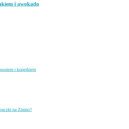
czakiem i awokado
ososiem i koperkiem
raczki na Zimno?