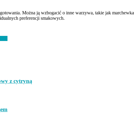
ygotowania. Można ją wzbogacić o inne warzywa, takie jak marchewka
widualnych preferencji smakowych.
owym
owy z cytryną
sem