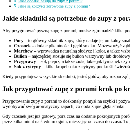
Jakie dodatki pasują do zupy z porami?
Jakie są korzyści zdrowotne zupy z porami?
Jakie składniki są potrzebne do zupy z po
Aby przygotować pyszną zupę z porami, musisz zgromadzić kilka pod
Pory
– to główny składnik zupy, który nadaje jej unikalny sm
Czosnek
– dodaje pikantności i głębi smaku. Możesz użyć zą
Marchew
– wprowadza naturalną słodycz i kolor, a także wz
Bulion
– najczęściej stosuje się bulion warzywny lub drobiow
Przyprawy
– sól, pieprz, a także zioła, takie jak tymianek cz
Sok z cytryny
– kilka kropel soku z cytryny podkreśli świeżoś
Kiedy przygotujesz wszystkie składniki, jesteś gotów, aby rozpocząć
Jak przygotować zupę z porami krok po k
Przygotowanie zupy z porami to doskonały pomysł na szybki i pożywn
wydobywać swój aromatyczny zapach, co doda zupie głębi smaku.
Gdy czosnek jest już gotowy, pora czas na dodanie pokrojonych poró
przez kilka minut na średnim ogniu, mieszając od czasu do czasu. T