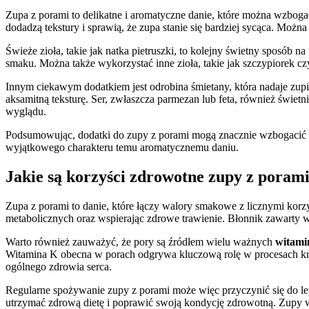
Zupa z porami to delikatne i aromatyczne danie, które można wzboga
dodadzą tekstury i sprawią, że zupa stanie się bardziej sycąca. Możn
Świeże zioła, takie jak natka pietruszki, to kolejny świetny sposób 
smaku. Można także wykorzystać inne zioła, takie jak szczypiorek cz
Innym ciekawym dodatkiem jest odrobina śmietany, która nadaje zupi
aksamitną teksturę. Ser, zwłaszcza parmezan lub feta, również świe
wyglądu.
Podsumowując, dodatki do zupy z porami mogą znacznie wzbogacić doz
wyjątkowego charakteru temu aromatycznemu daniu.
Jakie są korzyści zdrowotne zupy z poram
Zupa z porami to danie, które łączy walory smakowe z licznymi kor
metabolicznych oraz wspierając zdrowe trawienie. Błonnik zawarty
Warto również zauważyć, że pory są źródłem wielu ważnych
witami
Witamina K obecna w porach odgrywa kluczową rolę w procesach krzepn
ogólnego zdrowia serca.
Regularne spożywanie zupy z porami może więc przyczynić się do le
utrzymać zdrową dietę i poprawić swoją kondycję zdrowotną. Zupy wa