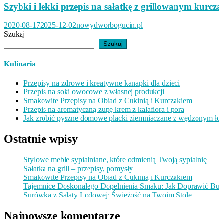
Szybki i lekki przepis na sałatkę z grillowanym kur
2020-08-17
2025-12-02
nowydworbogucin.pl
Szukaj
Szukaj
Kulinaria
Przepisy na zdrowe i kreatywne kanapki dla dzieci
Przepis na soki owocowe z własnej produkcji
Smakowite Przepisy na Obiad z Cukinią i Kurczakiem
Przepis na aromatyczną zupę krem z kalafiora i pora
Jak zrobić pyszne domowe placki ziemniaczane z wędzonym ł
Ostatnie wpisy
Stylowe meble sypialniane, które odmienią Twoją sypialnię
Sałatka na grill – przepisy, pomysły
Smakowite Przepisy na Obiad z Cukinią i Kurczakiem
Tajemnice Doskonałego Dopełnienia Smaku: Jak Doprawić Bu
Surówka z Sałaty Lodowej: Świeżość na Twoim Stole
Najnowsze komentarze