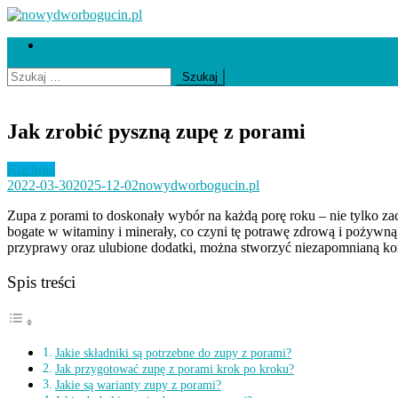
Skip
to
nowydworbogucin.pl
Współpraca i kontakt
content
Szukaj:
Jak zrobić pyszną zupę z porami
Kuchnia
2022-03-30
2025-12-02
nowydworbogucin.pl
Zupa z porami to doskonały wybór na każdą porę roku – nie tylko za
bogate w witaminy i minerały, co czyni tę potrawę zdrową i pożywną
przyprawy oraz ulubione dodatki, można stworzyć niezapomnianą kom
Spis treści
Jakie składniki są potrzebne do zupy z porami?
Jak przygotować zupę z porami krok po kroku?
Jakie są warianty zupy z porami?