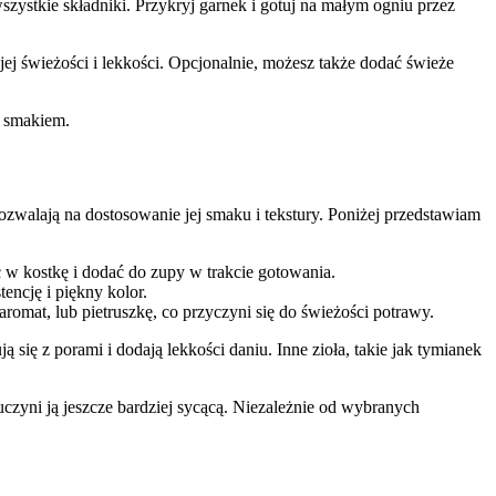
zystkie składniki. Przykryj garnek i gotuj na małym ogniu przez
ej świeżości i lekkości. Opcjonalnie, możesz także dodać świeże
m smakiem.
ozwalają na dostosowanie jej smaku i tekstury. Poniżej przedstawiam
 w kostkę i dodać do zupy w trakcie gotowania.
ncję i piękny kolor.
omat, lub pietruszkę, co przyczyni się do świeżości potrawy.
ię z porami i dodają lekkości daniu. Inne zioła, takie jak tymianek
czyni ją jeszcze bardziej sycącą. Niezależnie od wybranych