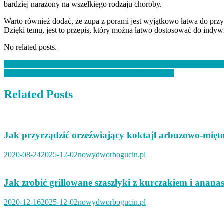
bardziej narażony na wszelkiego rodzaju choroby.
Warto również dodać, że zupa z porami jest wyjątkowo łatwa do prz
Dzięki temu, jest to przepis, który można łatwo dostosować do indy
No related posts.
Nawigacja
Jak przygotować aromatyczne curry z warzywami i mlekiem kokos
Szybkie i łatwe przepisy na domowe powidła z jabłek
wpisu
Related Posts
Jak przyrządzić orzeźwiający koktajl arbuzowo-mięt
2020-08-24
2025-12-02
nowydworbogucin.pl
Jak zrobić grillowane szaszłyki z kurczakiem i anana
2020-12-16
2025-12-02
nowydworbogucin.pl