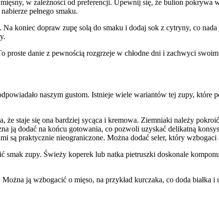
ięsny, w zależności od preferencji. Upewnij się, że bulion pokrywa ws
 nabierze pełnego smaku.
Na koniec dopraw zupę solą do smaku i dodaj sok z cytryny, co nada j
y.
o proste danie z pewnością rozgrzeje w chłodne dni i zachwyci swoi
dpowiadało naszym gustom. Istnieje wiele wariantów tej zupy, które p
że staje się ona bardziej sycąca i kremowa. Ziemniaki należy pokroić
a ją dodać na końcu gotowania, co pozwoli uzyskać delikatną konsyste
są praktycznie nieograniczone. Można dodać seler, który wzbogaci ar
 smak zupy. Świeży koperek lub natka pietruszki doskonale komponują s
Można ją wzbogacić o mięso, na przykład kurczaka, co doda białka i u