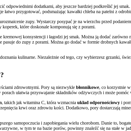
cić odpowiednimi dodatkami, aby jeszcze bardziej podkreślić jej smak
a je łatwo przygotować, podsmażając kawałki chleba na patelni z odrob
na urozmaicenie zupy. Wystarczy posypać je na wierzchu przed podaniem,
y koperek, które doskonale komponują się z porami.
e kremowej konsystencji i łagodzi jej smak. Można ją dodać zarówno n
tnie pasuje do zupy z porami. Można go dodać w formie drobnych kawa
nania kulinarne. Niezależnie od tego, czy wybierzesz grzanki, śwież
i?
zyściami zdrowotnymi. Pory są niezwykle
błonnikowe
, co korzystnie 
 w porach ułatwia przyswajanie składników odżywczych i może pomóc
n
, takich jak witamina C, która wzmacnia
układ odpornościowy
i pom
ięcia krwi oraz zdrowiu kości. Dodatkowo, pory dostarczają minerały, 
pszego samopoczucia i zapobiegania wielu chorobom. Danie to, bogat
rzywne, w tym te na bazie porów, powinny znaleźć się na stałe w jad